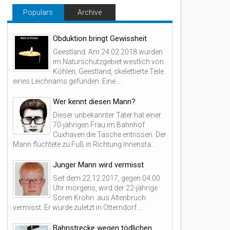
Populars
Archive
Obduktion bringt Gewissheit
Geestland. Am 24.02.2018 wurden
im Naturschutzgebiet westlich von
Köhlen, Geestland, skelettierte Teile
eines Leichnams gefunden. Eine ...
Wer kennt diesen Mann?
Dieser unbekannter Täter hat einer
70-jährigen Frau im Bahnhof
Cuxhaven die Tasche entrissen. Der
Mann flüchtete zu Fuß in Richtung Innensta...
Junger Mann wird vermisst
Seit dem 22.12.2017, gegen 04.00
Uhr morgens, wird der 22-jährige
Sören Krohn aus Altenbruch
vermisst. Er wurde zuletzt in Otterndorf ...
Bahnstrecke wegen tödlichen