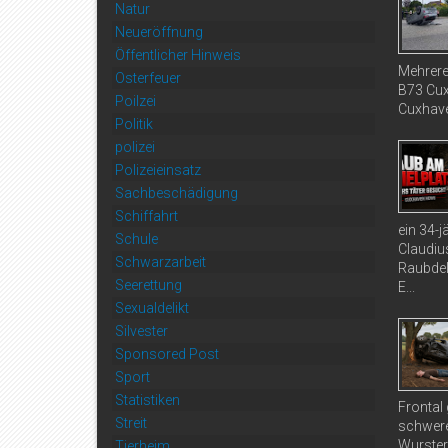
Natur
Neueröffnung
Öffentlicher Hinweis
Mehrere
Osterfeuer
B73 Cux
Poilzei
Cuxhaven
Politik
polizei
Polizeieinsatz
Sachbeschädigung
Schiffahrt
ein 34-
Schule
Claudiu
Schwarzarbeit
Raubdel
Seerettung
E...
Sexualdelikt
Silvester
Sponsored Post
Sport
Statistiken
Frontal
Streit
schwere
Wurster
Tierheim