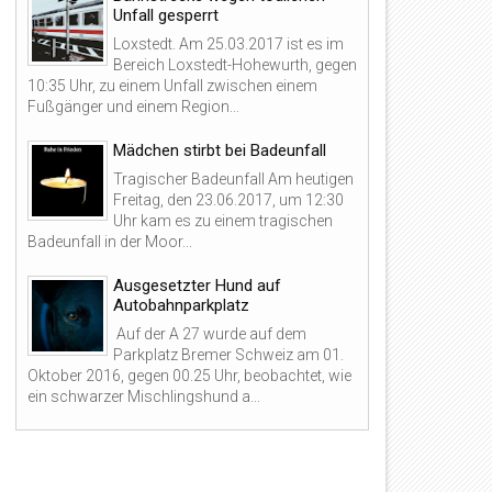
Unfall gesperrt
Loxstedt. Am 25.03.2017 ist es im
Bereich Loxstedt-Hohewurth, gegen
10:35 Uhr, zu einem Unfall zwischen einem
Fußgänger und einem Region...
Mädchen stirbt bei Badeunfall
Tragischer Badeunfall Am heutigen
Freitag, den 23.06.2017, um 12:30
Uhr kam es zu einem tragischen
Badeunfall in der Moor...
Ausgesetzter Hund auf
Autobahnparkplatz
Auf der A 27 wurde auf dem
Parkplatz Bremer Schweiz am 01.
09
06
Oktober 2016, gegen 00.25 Uhr, beobachtet, wie
ein schwarzer Mischlingshund a...
Feb
Jan
2026
2026