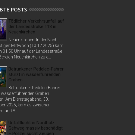
BTE POSTS
Tödlicher Verkehrsunfall auf
der Landesstraße 118 in
Neuenkirchen
Neuenkirchen. In der Nacht
tigen Mittwoch (10.12.2025) kam
n 01:50 Uhr auf der Landesstraße
ereich Neuenkirchen zu e...
Betrunkener Pedelec-Fahrer
stürzt in wasserführenden
Graben
Betrunkener Pedelec-Fahrer
in wasserführenden Graben
n. Am Dienstagabend, 30.
er 2025, kam es zwischen
n und A...
Unfallflucht in Nordholz:
Gehweg massiv beschädigt
– Polizei sucht Zeugen