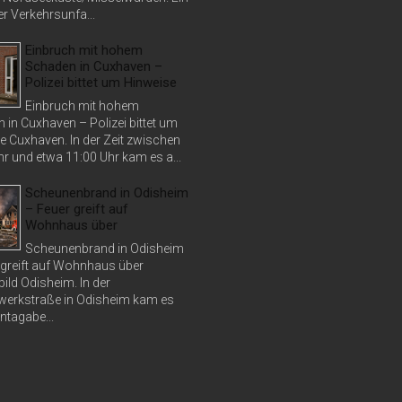
r Verkehrsunfa...
Einbruch mit hohem
Schaden in Cuxhaven –
Polizei bittet um Hinweise
Einbruch mit hohem
 in Cuxhaven – Polizei bittet um
e Cuxhaven. In der Zeit zwischen
r und etwa 11:00 Uhr kam es a...
Scheunenbrand in Odisheim
– Feuer greift auf
Wohnhaus über
Scheunenbrand in Odisheim
 greift auf Wohnhaus über
bild Odisheim. In der
erkstraße in Odisheim kam es
tagabe...