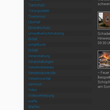
schwere
Tierschutz
Tötungsdelikt
Tourismus
Überfall
Umweltschutz
umweltverschmutzung
Schaden
Hinweis
Unfall
09:30 Uh
unfallflucht
Unfalll
Veranstaltung
Veranstaltungen
Verkehrshinweis
– Feuer
Verkehrskontrolle
Beispiel
Verkehrsunfall
Schöpfw
vermisst
am Sonn
Video
Volksverhetzung
waffe
Waffen