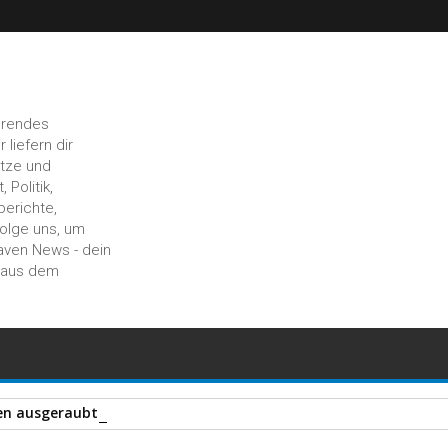
hrendes
liefern dir
ätze und
 Politik,
berichte,
Folge uns, um
aven News - dein
n aus dem
en ausgeraubt – offenbar sechs Täter beteiligt