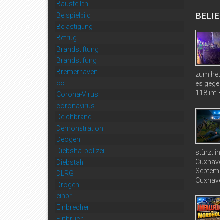
Baustellen
BELIE
Beispielbild
Belästigung
Betrug
Brandstiftung
Brandstifung
Bremerhaven
zum heu
co
es gege
118 im B
Corona-Virus
coronavirus
Deichbrand
Demonstration
Deogen
Diebshal polizei
stürzt 
Cuxhave
Diebstahl
Septemb
DLRG
Cuxhave
Drogen
einbr
Einbrecher
Einbruch