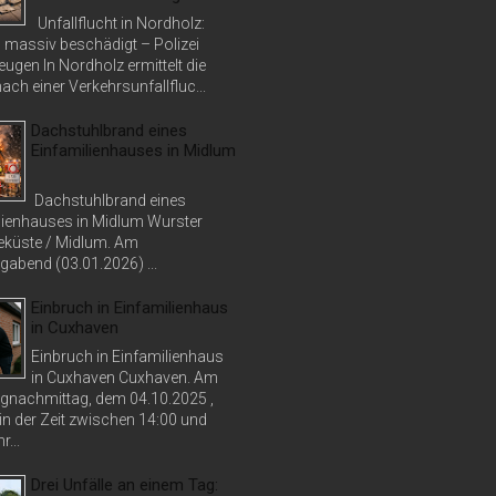
Unfallflucht in Nordholz:
massiv beschädigt – Polizei
ugen In Nordholz ermittelt die
nach einer Verkehrsunfallfluc...
Dachstuhlbrand eines
Einfamilienhauses in Midlum
Dachstuhlbrand eines
lienhauses in Midlum Wurster
küste / Midlum. Am
abend (03.01.2026) ...
Einbruch in Einfamilienhaus
in Cuxhaven
Einbruch in Einfamilienhaus
in Cuxhaven Cuxhaven. Am
nachmittag, dem 04.10.2025 ,
in der Zeit zwischen 14:00 und
r...
Drei Unfälle an einem Tag: