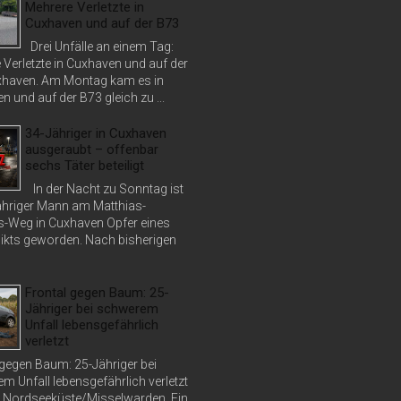
Mehrere Verletzte in
Cuxhaven und auf der B73
Drei Unfälle an einem Tag:
 Verletzte in Cuxhaven und auf der
haven. Am Montag kam es in
 und auf der B73 gleich zu ...
34-Jähriger in Cuxhaven
ausgeraubt – offenbar
sechs Täter beteiligt
In der Nacht zu Sonntag ist
jähriger Mann am Matthias-
s-Weg in Cuxhaven Opfer eines
ikts geworden. Nach bisherigen
Frontal gegen Baum: 25-
Jähriger bei schwerem
Unfall lebensgefährlich
verletzt
 gegen Baum: 25-Jähriger bei
m Unfall lebensgefährlich verletzt
 Nordseeküste/Misselwarden. Ein