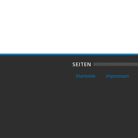
Widerstand und
PKW-Fahrer begeht mehrere
F
gsfeindliche
Verkehrsdelikte gleichzeitig
D
de: Polizei nimmt 26-
K
nach Kontrolle fest
SEITEN
Startseite
Impressum