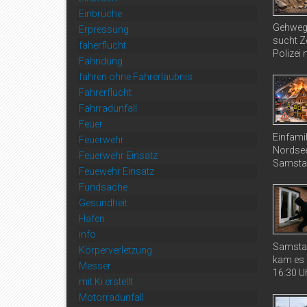
Einbrüche
Gehweg 
Erpressung
sucht Ze
faherflucht
Polizei 
Fahndung
fahren ohne Fahrerlaubnis
Fahrerflucht
Fahrradunfall
Feuer
Einfami
Feuerwehr
Nordsee
Feuerwehr Einsatz
Samstag
Feuewehr Einsatz
Fundsache
Gesundheit
Hafen
info
Samstag
Körperverletzung
kam es 
Messer
16:30 Uh
mit Ki erstellt
Motorradunfall