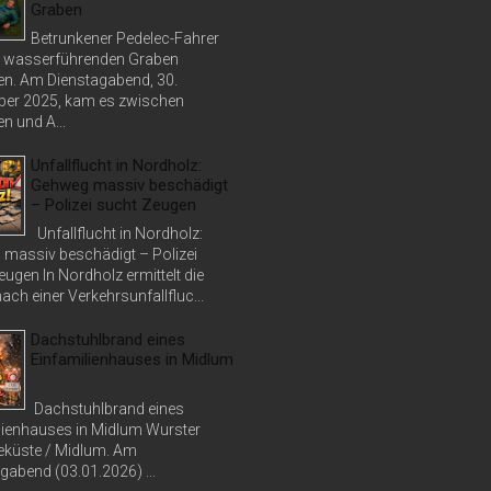
Graben
Betrunkener Pedelec-Fahrer
in wasserführenden Graben
n. Am Dienstagabend, 30.
er 2025, kam es zwischen
n und A...
Unfallflucht in Nordholz:
Gehweg massiv beschädigt
– Polizei sucht Zeugen
Unfallflucht in Nordholz:
massiv beschädigt – Polizei
ugen In Nordholz ermittelt die
nach einer Verkehrsunfallfluc...
Dachstuhlbrand eines
Einfamilienhauses in Midlum
Dachstuhlbrand eines
lienhauses in Midlum Wurster
küste / Midlum. Am
abend (03.01.2026) ...