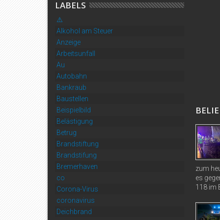
LABELS
⚠️
Alkohol am Steuer
Anzeige
Arbeitsunfall
Au
Autobahn
Bankraub
Baustellen
BELIE
Beispielbild
Belästigung
Betrug
Brandstiftung
Brandstifung
Bremerhaven
zum heu
co
es gege
118 im B
Corona-Virus
coronavirus
Deichbrand