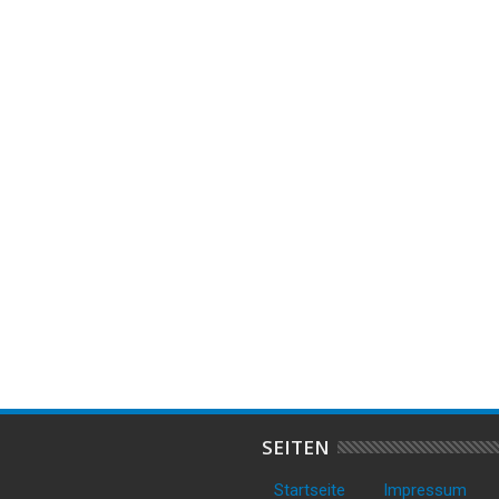
Previous
Alkohol am Steuer - 2x Führerschein sichergestellt
21
Jan
2016
ENT FLORISTIK VOM
20 % Rabatt bei Nike erhalten
L
ASSENAAR
H
SEITEN
Startseite
Impressum