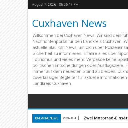
August 7, 2026
06:56:47 PM
Cuxhaven News
Willkommen bei Cuxhaven News! Wir sind dein fü
Nachrichtenportal für den Landkreis Cuxhaven. Wir 
aktuelle Blaulicht News, um dich über Polizeieins
Sicherheit zu informieren. Erfahre alles über Sport,
Tourismus und vieles mehr. Verpasse keine Spiel
politischen Entscheidungen oder Ausflugsziele. 
immer auf dem neuesten Stand zu bleiben. Cuxh
zuverlässiger Begleiter für aktuelle Informatione
Landkreis Cuxhaven.
Zwei Motorrad-Einsätz
BREAKING NEWS
2026-8-4