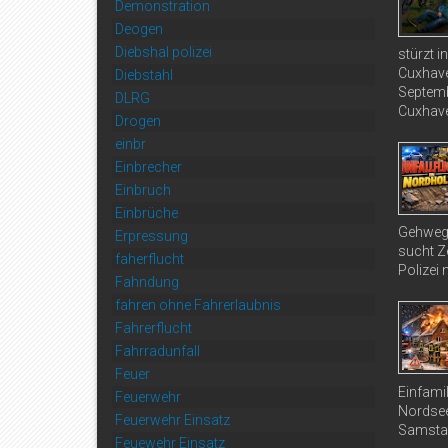
Demonstration
Deogen
Diebshal polizei
stürzt 
Cuxhave
Diebstahl
Septemb
DLRG
Cuxhave
Drogen
einbr
Einbrecher
Einbruch
Einbrüche
Gehweg 
Erpressung
sucht Ze
faherflucht
Polizei 
Fahndung
fahren ohne Fahrerlaubnis
Fahrerflucht
Fahrradunfall
Feuer
Einfami
Feuerwehr
Nordsee
Feuerwehr Einsatz
Samstag
Feuewehr Einsatz