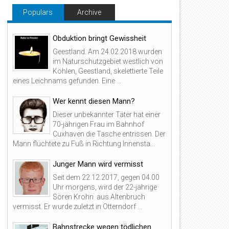
Populars
Archive
Obduktion bringt Gewissheit
Geestland. Am 24.02.2018 wurden
im Naturschutzgebiet westlich von
Köhlen, Geestland, skelettierte Teile
eines Leichnams gefunden. Eine ...
Wer kennt diesen Mann?
Dieser unbekannter Täter hat einer
70-jährigen Frau im Bahnhof
Cuxhaven die Tasche entrissen. Der
Mann flüchtete zu Fuß in Richtung Innensta...
Junger Mann wird vermisst
Seit dem 22.12.2017, gegen 04.00
Uhr morgens, wird der 22-jährige
Sören Krohn aus Altenbruch
vermisst. Er wurde zuletzt in Otterndorf ...
Bahnstrecke wegen tödlichen