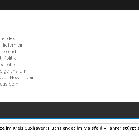
hrendes
liefern dir
ätze und
 Politik,
berichte,
Folge uns, um
aven News - dein
n aus dem
e im Kreis Cuxhaven: Flucht endet im Maisfeld – Fahrer stürzt a