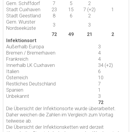
Gem. Schiffdorf
7
5
2
Stadt Cuxhaven
23
15
7 (+2)
1
Stadt Geestland
8
6
2
Gem. Wurster
3
3
Nordseeküste
72
49
21
2
Infektionsort
Außerhalb Europa
3
Bremen / Bremerhaven
4
Frankreich
4
Innerhalb LK Cuxhaven
34 (+2)
Italien
6
Österreich
10
Restliches Deutschland
7
Spanien
1
Unbekannt
3
72
Die Übersicht der Infektionsorte wurde überarbeitet.
Daher weichen die Zahlen im Vergleich zum Vortag
teilweise ab.
Die Übersicht der Infektionsketten wird derzeit