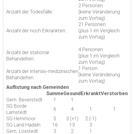
2 Personen
Anzahl der Todesfälle:
(keine Veränderung
zum Vortag)
21 Personen
Anzahl der noch Erkrankten:
(plus 1 im Vergleich
zum Vortag)
4 Personen
Anzahl der stationär
(plus 1 im Vergleich
Behandelten:
zum Vortag)
1 Person
Anzahl der intensiv-medizinischen
(keine Veränderung
Behandelten:
zum Vortag)
Auflistung nach Gemeinden
Summe
Gesund
Erkrankt
Verstorben
Gem. Beverstedt
1
1
SG Börde
6
4
1
1
Lamstedt
SG Hemmoor
5
3 (+1)
2 (-1)
SG Land Hadeln
16
13
3
Gem. Loxstedt
3
2
1