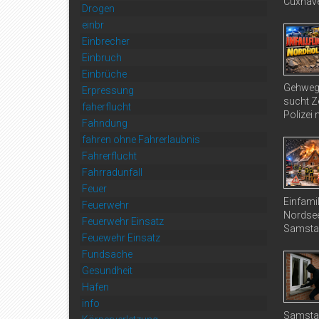
Cuxhave
Drogen
einbr
Einbrecher
Einbruch
Einbrüche
Gehweg 
Erpressung
sucht Ze
faherflucht
Polizei 
Fahndung
fahren ohne Fahrerlaubnis
Fahrerflucht
Fahrradunfall
Feuer
Einfami
Feuerwehr
Nordsee
Feuerwehr Einsatz
Samstag
Feuewehr Einsatz
Fundsache
Gesundheit
Hafen
info
Samstag