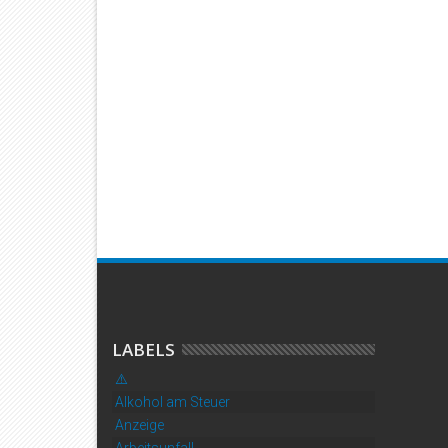
2026
2026
e verwechselt:
Zwei Motorrad-Einsätze im Kreis
Mann mit
den in Debstedt
Cuxhaven: Flucht endet im
Baustelle 
Maisfeld – Fahrer stürzt auf
zahlreich
Rollsplitt
LABELS
⚠️
Alkohol am Steuer
Anzeige
Arbeitsunfall