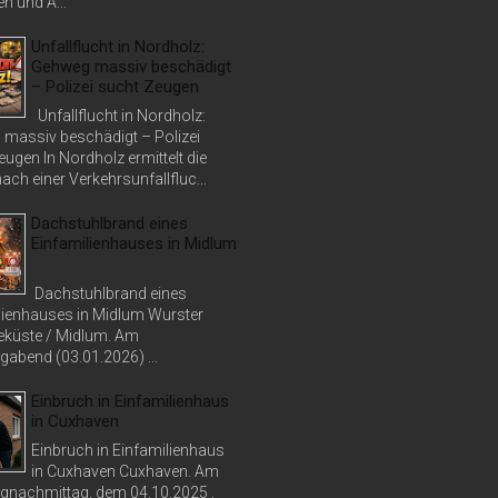
n und A...
Unfallflucht in Nordholz:
Gehweg massiv beschädigt
– Polizei sucht Zeugen
Unfallflucht in Nordholz:
massiv beschädigt – Polizei
ugen In Nordholz ermittelt die
nach einer Verkehrsunfallfluc...
Dachstuhlbrand eines
Einfamilienhauses in Midlum
Dachstuhlbrand eines
lienhauses in Midlum Wurster
küste / Midlum. Am
abend (03.01.2026) ...
Einbruch in Einfamilienhaus
in Cuxhaven
Einbruch in Einfamilienhaus
in Cuxhaven Cuxhaven. Am
nachmittag, dem 04.10.2025 ,