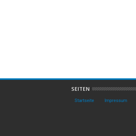
2026
 Transporter auf
Mädchen nach Unfall in Dorum
3
entdeckt – Polizei stellt
leicht verletzt – Polizei sucht
a
e Gegenstände sicher
Zeugen
T
SEITEN
Startseite
Impressum