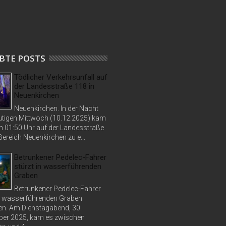
BTE POSTS
Tödlicher Verkehrsunfall auf
der Landesstraße 118 in
Neuenkirchen
Neuenkirchen. In der Nacht
tigen Mittwoch (10.12.2025) kam
n 01:50 Uhr auf der Landesstraße
ereich Neuenkirchen zu e...
Betrunkener Pedelec-Fahrer
stürzt in wasserführenden
Graben
Betrunkener Pedelec-Fahrer
in wasserführenden Graben
n. Am Dienstagabend, 30.
er 2025, kam es zwischen