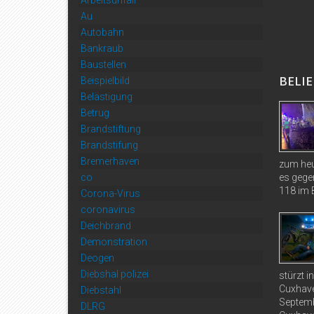
Au
Autobahn
Bankraub
Baustellen
BELIE
Beispielbild
Belästigung
Betrug
Brandstiftung
Brandstifung
Bremerhaven
zum heu
co
es gege
118 im B
Corona-Virus
coronavirus
Deichbrand
Demonstration
Deogen
Diebshal polizei
stürzt 
Cuxhave
Diebstahl
Septemb
DLRG