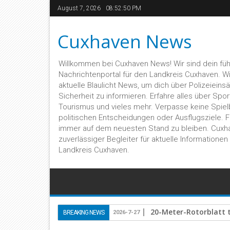
August 7, 2026
08:52:51 PM
Cuxhaven News
Willkommen bei Cuxhaven News! Wir sind dein fü
Nachrichtenportal für den Landkreis Cuxhaven. Wir 
aktuelle Blaulicht News, um dich über Polizeieins
Sicherheit zu informieren. Erfahre alles über Sport,
Tourismus und vieles mehr. Verpasse keine Spiel
politischen Entscheidungen oder Ausflugsziele. 
immer auf dem neuesten Stand zu bleiben. Cuxh
zuverlässiger Begleiter für aktuelle Informatione
Landkreis Cuxhaven.
🚨 Gas und Bremse ver
BREAKING NEWS
2026-7-25