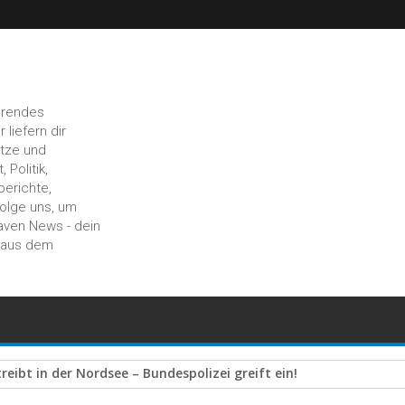
hrendes
liefern dir
ätze und
 Politik,
berichte,
Folge uns, um
aven News - dein
n aus dem
wechselt: 21.000 Euro Schaden in Debstedt