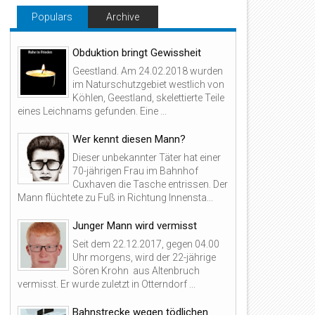
Populars
Archive
Obduktion bringt Gewissheit
Geestland. Am 24.02.2018 wurden
im Naturschutzgebiet westlich von
Köhlen, Geestland, skelettierte Teile
eines Leichnams gefunden. Eine ...
Wer kennt diesen Mann?
Dieser unbekannter Täter hat einer
70-jährigen Frau im Bahnhof
Cuxhaven die Tasche entrissen. Der
Mann flüchtete zu Fuß in Richtung Innensta...
Junger Mann wird vermisst
Seit dem 22.12.2017, gegen 04.00
Uhr morgens, wird der 22-jährige
Sören Krohn aus Altenbruch
vermisst. Er wurde zuletzt in Otterndorf ...
Bahnstrecke wegen tödlichen