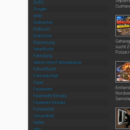
Septemb
DLRG
Cuxhave
Drogen
einbr
Einbrecher
Einbruch
Einbrüche
Gehweg 
Erpressung
sucht Ze
faherflucht
Polizei 
Fahndung
fahren ohne Fahrerlaubnis
Fahrerflucht
Fahrradunfall
Feuer
Einfami
Feuerwehr
Nordsee
Feuerwehr Einsatz
Samstag
Feuewehr Einsatz
Fundsache
Gesundheit
Hafen
info