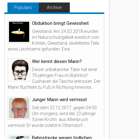
Populars
Archive
Obduktion bringt Gewissheit
Geestland. Am 24.02.2018 wurden
im Naturschutzgebiet westlich von
Köhlen, Geestland, skelettierte Teile
eines Leichnams gefunden. Eine ...
Wer kennt diesen Mann?
Dieser unbekannter Täter hat einer
70-jährigen Frau im Bahnhof
Cuxhaven die Tasche entrissen. Der
Mann flüchtete zu Fuß in Richtung Innensta...
Junger Mann wird vermisst
Seit dem 22.12.2017, gegen 04.00
Uhr morgens, wird der 22-jährige
Sören Krohn aus Altenbruch
vermisst. Er wurde zuletzt in Otterndorf ...
Bahnstrecke wegen tödlichen