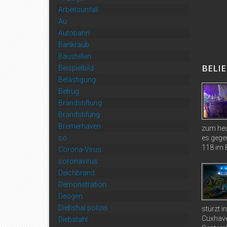
Arbeitsunfall
Au
Autobahn
Bankraub
Baustellen
BELIE
Beispielbild
Belästigung
Betrug
Brandstiftung
Brandstifung
Bremerhaven
zum heu
co
es gege
118 im B
Corona-Virus
coronavirus
Deichbrand
Demonstration
Deogen
Diebshal polizei
stürzt 
Cuxhave
Diebstahl