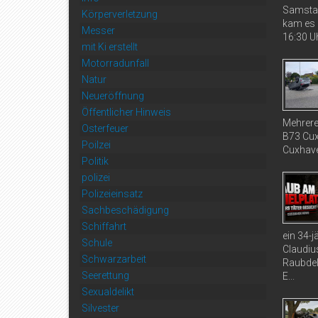
Samstag
Körperverletzung
kam es 
Messer
16:30 Uh
mit Ki erstellt
Motorradunfall
Natur
Neueröffnung
Öffentlicher Hinweis
Mehrere
Osterfeuer
B73 Cux
Poilzei
Cuxhaven
Politik
polizei
Polizeieinsatz
Sachbeschädigung
Schiffahrt
ein 34-
Schule
Claudiu
Schwarzarbeit
Raubdel
Seerettung
E...
Sexualdelikt
Silvester