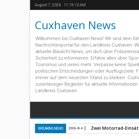
August 7, 2026
11:19:11 AM
Cuxhaven News
Willkommen bei Cuxhaven News! Wir sind dein fü
Nachrichtenportal für den Landkreis Cuxhaven. Wir 
aktuelle Blaulicht News, um dich über Polizeieins
Sicherheit zu informieren. Erfahre alles über Sport,
Tourismus und vieles mehr. Verpasse keine Spiel
politischen Entscheidungen oder Ausflugsziele. 
immer auf dem neuesten Stand zu bleiben. Cuxh
zuverlässiger Begleiter für aktuelle Informatione
Landkreis Cuxhaven.
Zwei Motorrad-Einsätz
BREAKING NEWS
2026-8-4