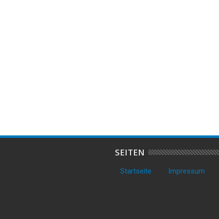
16
Jun
2026
omat in Bramstedt
Fahrraddiebe schlagen in

hen – Polizei sucht
Cuxhaven zu – Schaden im
A
fünfstelligen Bereich
SEITEN
Startseite
Impressum