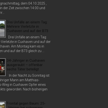
nachmittag, dem 04.10.2025 ,
in der Zeit zwischen 14:00 und
r...
Drei Unfälle an einem Tag:
Mehrere Verletzte in
Cuxhaven und auf der B73
Drei Unfälle an einem Tag:
 Verletzte in Cuxhaven und auf der
haven. Am Montag kam es in
 und auf der B73 gleich zu ...
34-Jähriger in Cuxhaven
ausgeraubt – offenbar
sechs Täter beteiligt
In der Nacht zu Sonntag ist
jähriger Mann am Matthias-
s-Weg in Cuxhaven Opfer eines
ikts geworden. Nach bisherigen
Frontal gegen Baum: 25-
Jähriger bei schwerem