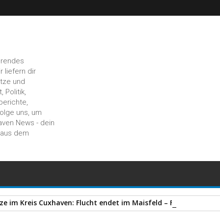
hrendes
liefern dir
ätze und
 Politik,
berichte,
Folge uns, um
aven News - dein
n aus dem
e im Kreis Cuxhaven: Flucht endet im Maisfeld – Fahrer stürzt a