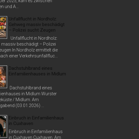
er 2025, kam es zwischen
n und A...
Unfallflucht in Nordholz:
Gehweg massiv beschädigt
– Polizei sucht Zeugen
Unfallflucht in Nordholz:
massiv beschädigt – Polizei
ugen In Nordholz ermittelt die
nach einer Verkehrsunfallfluc...
Dachstuhlbrand eines
Einfamilienhauses in Midlum
Dachstuhlbrand eines
lienhauses in Midlum Wurster
küste / Midlum. Am
abend (03.01.2026) ...
Einbruch in Einfamilienhaus
in Cuxhaven
Einbruch in Einfamilienhaus
in Cuxhaven Cuxhaven. Am