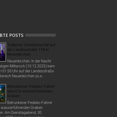
BTE POSTS
Tödlicher Verkehrsunfall auf
der Landesstraße 118 in
Neuenkirchen
Neuenkirchen. In der Nacht
tigen Mittwoch (10.12.2025) kam
n 01:50 Uhr auf der Landesstraße
ereich Neuenkirchen zu e...
Betrunkener Pedelec-Fahrer
stürzt in wasserführenden
Graben
Betrunkener Pedelec-Fahrer
in wasserführenden Graben
n. Am Dienstagabend, 30.