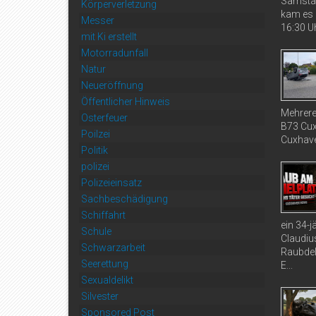
Samstag
Körperverletzung
kam es 
Messer
16:30 Uh
mit Ki erstellt
Motorradunfall
Natur
Neueröffnung
Öffentlicher Hinweis
Mehrere
Osterfeuer
B73 Cux
Poilzei
Cuxhaven
Politik
polizei
Polizeieinsatz
Sachbeschädigung
Schiffahrt
ein 34-
Schule
Claudiu
Schwarzarbeit
Raubdel
Seerettung
E...
Sexualdelikt
Silvester
Sponsored Post