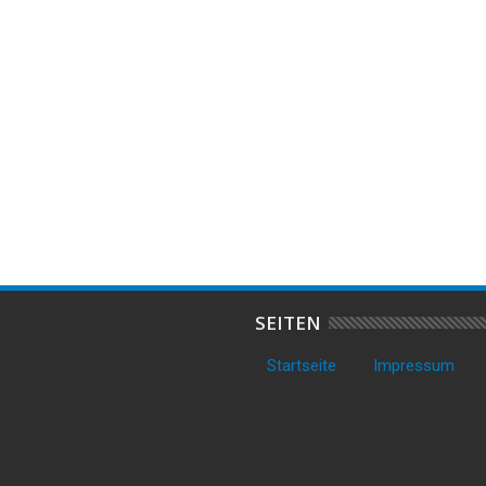
Mar
2026
SERIE IN DER REGION –
Einbruch in Einfamilienhaus in

HLAGEN GLEICH
Cuxhaven-Döse – Polizei bittet
H ZU
um Hinweise
SEITEN
Startseite
Impressum