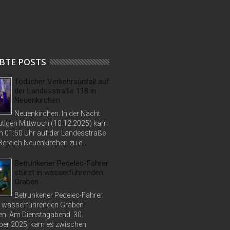
BTE POSTS
Tödlicher Verkehrsunfall auf
der Landesstraße 118 in
Neuenkirchen
Neuenkirchen. In der Nacht
tigen Mittwoch (10.12.2025) kam
n 01:50 Uhr auf der Landesstraße
ereich Neuenkirchen zu e...
Betrunkener Pedelec-Fahrer
stürzt in wasserführenden
Graben
Betrunkener Pedelec-Fahrer
in wasserführenden Graben
n. Am Dienstagabend, 30.
er 2025, kam es zwischen