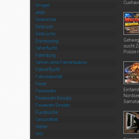
Cuxhave
Drogen
einbr
Einbrecher
Einbruch
Einbrüche
Gehweg 
Erpressung
sucht Ze
faherflucht
Polizei 
Fahndung
fahren ohne Fahrerlaubnis
Fahrerflucht
Fahrradunfall
Feuer
Einfami
Feuerwehr
Nordsee
Feuerwehr Einsatz
Samstag
Feuewehr Einsatz
Fundsache
Gesundheit
Hafen
info