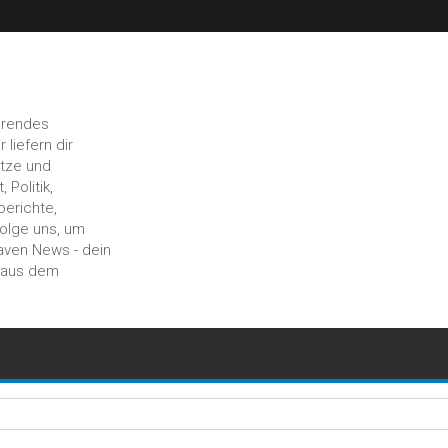
hrendes
liefern dir
ätze und
 Politik,
berichte,
Folge uns, um
aven News - dein
n aus dem
wechselt: 21.000 Euro Schaden in Debstedt