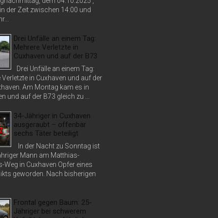
nachmittag, dem 04.10.2025 ,
in der Zeit zwischen 14:00 und
r...
Drei Unfälle an einem Tag:
Mehrere Verletzte in
Cuxhaven und auf der B73
Drei Unfälle an einem Tag:
 Verletzte in Cuxhaven und auf der
haven. Am Montag kam es in
 und auf der B73 gleich zu ...
34-Jähriger in Cuxhaven
ausgeraubt – offenbar
sechs Täter beteiligt
In der Nacht zu Sonntag ist
jähriger Mann am Matthias-
s-Weg in Cuxhaven Opfer eines
ikts geworden. Nach bisherigen
Frontal gegen Baum: 25-
Jähriger bei schwerem