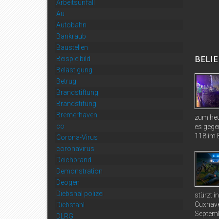
Arbeitsunfall
Au
Autobahn
Bankraub
Baustellen
BELIE
Beispielbild
Belästigung
Betrug
Brandstiftung
Brandstifung
Bremerhaven
zum heu
co
es gege
118 im B
Corona-Virus
coronavirus
Deichbrand
Demonstration
Deogen
Diebshal polizei
stürzt 
Cuxhave
Diebstahl
Septemb
DLRG