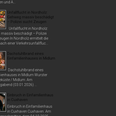
n und A...
Unfallflucht in Nordholz:
Gehweg massiv beschädigt
– Polizei sucht Zeugen
Unfallflucht in Nordholz:
massiv beschädigt – Polizei
ugen In Nordholz ermittelt die
nach einer Verkehrsunfallfluc...
Dachstuhlbrand eines
Einfamilienhauses in Midlum
Dachstuhlbrand eines
lienhauses in Midlum Wurster
küste / Midlum. Am
abend (03.01.2026) ...
Einbruch in Einfamilienhaus
in Cuxhaven
Einbruch in Einfamilienhaus
in Cuxhaven Cuxhaven. Am