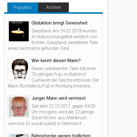
Populars
Archive
Obduktion bringt Gewissheit
Geestland. Am 24.02.2018 wurden
im Naturschutzgebiet westlich von
Köhlen, Geestland, skelettierte Teile
eines Leichnams gefunden. Eine ...
Wer kennt diesen Mann?
Dieser unbekannter Täter hat einer
70-jährigen Frau im Bahnhof
Cuxhaven die Tasche entrissen. Der
Mann flüchtete zu Fuß in Richtung Innensta...
Junger Mann wird vermisst
Seit dem 22.12.2017, gegen 04.00
Uhr morgens, wird der 22-jährige
Sören Krohn aus Altenbruch
vermisst. Er wurde zuletzt in Otterndorf ...
Bahnstrecke wegen tödlichen