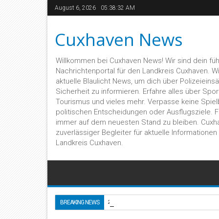
August 6, 2026
05:38:32 AM
Cuxhaven News
Willkommen bei Cuxhaven News! Wir sind dein fü
Nachrichtenportal für den Landkreis Cuxhaven. Wir 
aktuelle Blaulicht News, um dich über Polizeieins
Sicherheit zu informieren. Erfahre alles über Sport,
Tourismus und vieles mehr. Verpasse keine Spiel
politischen Entscheidungen oder Ausflugsziele. 
immer auf dem neuesten Stand zu bleiben. Cuxh
zuverlässiger Begleiter für aktuelle Informatione
Landkreis Cuxhaven.
🚨 Gas und Bremse ver
BREAKING NEWS
2026-7-25