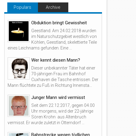
Populars
Archive
Obduktion bringt Gewissheit
Geestland. Am 24.02.2018 wurden
im Naturschutzgebiet westlich von
Köhlen, Geestland, skelettierte Teile
eines Leichnams gefunden. Eine ...
Wer kennt diesen Mann?
Dieser unbekannter Täter hat einer
70-jährigen Frau im Bahnhof
Cuxhaven die Tasche entrissen. Der
Mann flüchtete zu Fuß in Richtung Innensta...
Junger Mann wird vermisst
Seit dem 22.12.2017, gegen 04.00
Uhr morgens, wird der 22-jährige
Sören Krohn aus Altenbruch
vermisst. Er wurde zuletzt in Otterndorf ...
Bahnstrecke wegen tödlichen