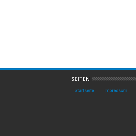
all auf offener Straße
CSD-Teilnehmer in Bremen mit
A
ven
Messer bedroht – Polizei sucht
K
Zeugen
u
SEITEN
Startseite
Impressum