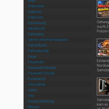
einbr
Einbrecher
Einbruch
Einbrüche
Gehweg 
Erpressung
sucht Ze
faherflucht
Polizei 
Fahndung
fahren ohne Fahrerlaubnis
Fahrerflucht
Fahrradunfall
Feuer
Einfami
Feuerwehr
Nordsee
Feuerwehr Einsatz
Samstag
Feuewehr Einsatz
Fundsache
Gesundheit
Hafen
info
Samstag
Körperverletzung
kam es 
Messer