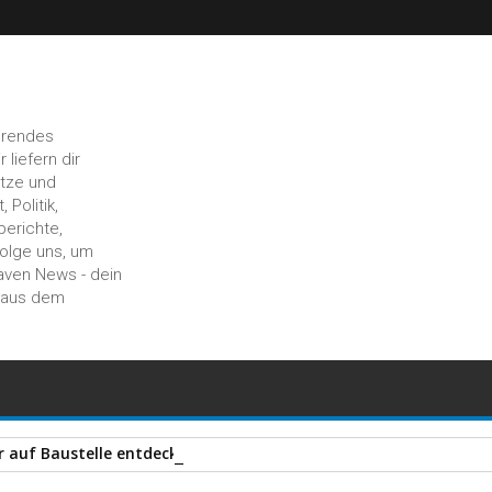
hrendes
liefern dir
ätze und
 Politik,
berichte,
Folge uns, um
aven News - dein
n aus dem
auf Baustelle entdeckt – Polizei stellt zahlreiche Gegenstände 