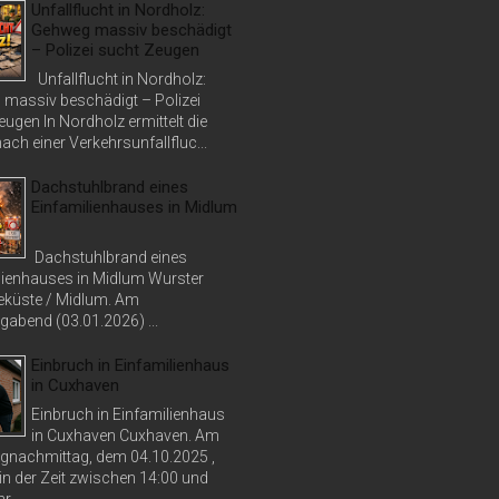
Unfallflucht in Nordholz:
Gehweg massiv beschädigt
– Polizei sucht Zeugen
Unfallflucht in Nordholz:
massiv beschädigt – Polizei
ugen In Nordholz ermittelt die
nach einer Verkehrsunfallfluc...
Dachstuhlbrand eines
Einfamilienhauses in Midlum
Dachstuhlbrand eines
lienhauses in Midlum Wurster
küste / Midlum. Am
abend (03.01.2026) ...
Einbruch in Einfamilienhaus
in Cuxhaven
Einbruch in Einfamilienhaus
in Cuxhaven Cuxhaven. Am
nachmittag, dem 04.10.2025 ,
in der Zeit zwischen 14:00 und