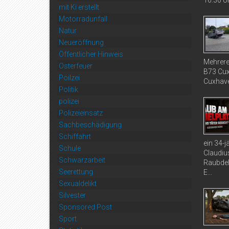
16:30 Uh
mit Ki erstellt
Motorradunfall
Natur
Neueröffnung
Öffentlicher Hinweis
Mehrere
Osterfeuer
B73 Cux
Poilzei
Cuxhaven
Politik
polizei
Polizeieinsatz
Sachbeschädigung
Schiffahrt
ein 34-
Schule
Claudiu
Schwarzarbeit
Raubdel
Seerettung
E...
Sexualdelikt
Silvester
Sponsored Post
Sport