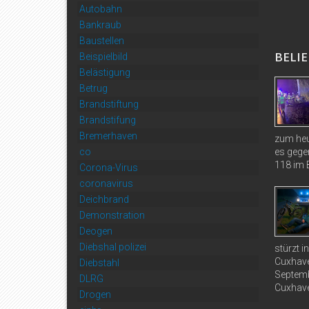
Autobahn
Bankraub
Baustellen
BELIE
Beispielbild
Belästigung
Betrug
Brandstiftung
Brandstifung
Bremerhaven
zum heu
co
es gege
118 im B
Corona-Virus
coronavirus
Deichbrand
Demonstration
Deogen
Diebshal polizei
stürzt 
Cuxhave
Diebstahl
Septemb
DLRG
Cuxhave
Drogen