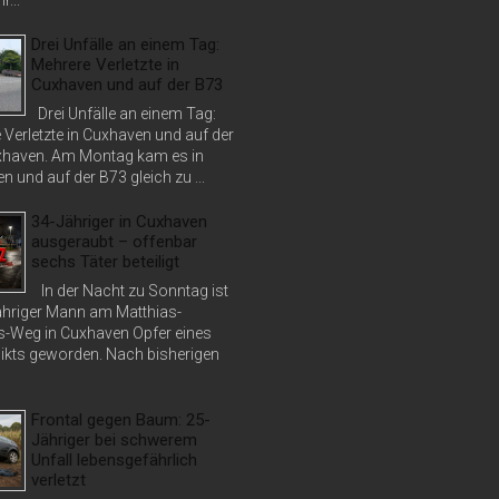
r...
Drei Unfälle an einem Tag:
Mehrere Verletzte in
Cuxhaven und auf der B73
Drei Unfälle an einem Tag:
 Verletzte in Cuxhaven und auf der
haven. Am Montag kam es in
 und auf der B73 gleich zu ...
34-Jähriger in Cuxhaven
ausgeraubt – offenbar
sechs Täter beteiligt
In der Nacht zu Sonntag ist
jähriger Mann am Matthias-
s-Weg in Cuxhaven Opfer eines
ikts geworden. Nach bisherigen
Frontal gegen Baum: 25-
Jähriger bei schwerem
Unfall lebensgefährlich
verletzt