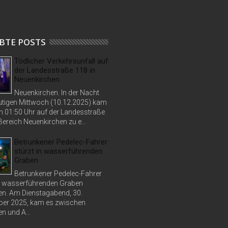
BTE POSTS
Tödlicher Verkehrsunfall auf
der Landesstraße 118 in
Neuenkirchen
Neuenkirchen. In der Nacht
tigen Mittwoch (10.12.2025) kam
n 01:50 Uhr auf der Landesstraße
ereich Neuenkirchen zu e...
Betrunkener Pedelec-Fahrer
stürzt in wasserführenden
Graben
Betrunkener Pedelec-Fahrer
in wasserführenden Graben
n. Am Dienstagabend, 30.
er 2025, kam es zwischen
n und A...