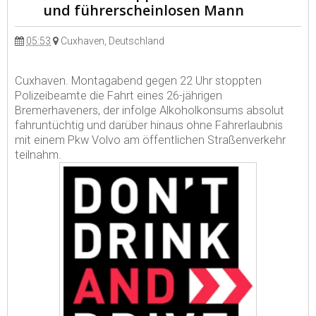
und führerscheinlosen Mann
05:53
Cuxhaven, Deutschland
Cuxhaven. Montagabend gegen 22 Uhr stoppten
Polizeibeamte die Fahrt eines 26-jährigen
Bremerhaveners, der infolge Alkoholkonsums absolut
fahruntüchtig und darüber hinaus ohne Fahrerlaubnis
mit einem Pkw Volvo am öffentlichen Straßenverkehr
teilnahm.