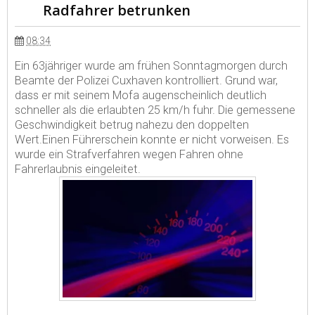
Radfahrer betrunken
08:34
Ein 63jähriger wurde am frühen Sonntagmorgen durch
Beamte der Polizei Cuxhaven kontrolliert. Grund war,
dass er mit seinem Mofa augenscheinlich deutlich
schneller als die erlaubten 25 km/h fuhr. Die gemessene
Geschwindigkeit betrug nahezu den doppelten
Wert.Einen Führerschein konnte er nicht vorweisen. Es
wurde ein Strafverfahren wegen Fahren ohne
Fahrerlaubnis eingeleitet.