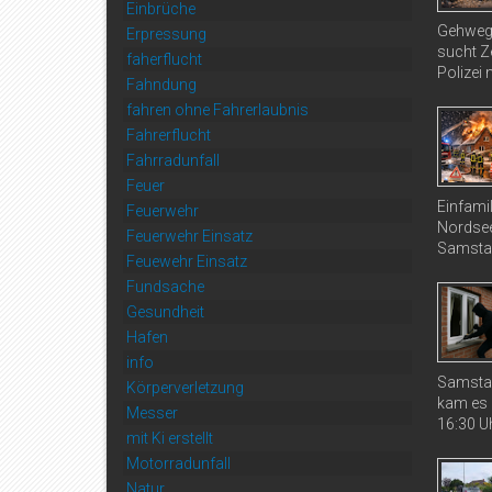
Einbrüche
Gehweg 
Erpressung
sucht Ze
faherflucht
Polizei 
Fahndung
fahren ohne Fahrerlaubnis
Fahrerflucht
Fahrradunfall
Feuer
Einfami
Feuerwehr
Nordsee
Feuerwehr Einsatz
Samstag
Feuewehr Einsatz
Fundsache
Gesundheit
Hafen
info
Samstag
Körperverletzung
kam es 
Messer
16:30 Uh
mit Ki erstellt
Motorradunfall
Natur