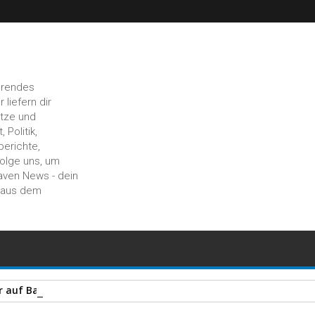
hrendes
liefern dir
ätze und
 Politik,
berichte,
Folge uns, um
aven News - dein
n aus dem
auf Baustelle entdeckt – Polizei stellt zahlreiche Gegenstände 