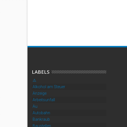
e verwechselt:
Zwei Motorrad-Einsätze im Kreis
Mann mit
den in Debstedt
Cuxhaven: Flucht endet im
Baustelle 
Maisfeld – Fahrer stürzt auf
zahlreich
Rollsplitt
LABELS
⚠️
Alkohol am Steuer
Anzeige
Arbeitsunfall
Au
Autobahn
Bankraub
Baustellen