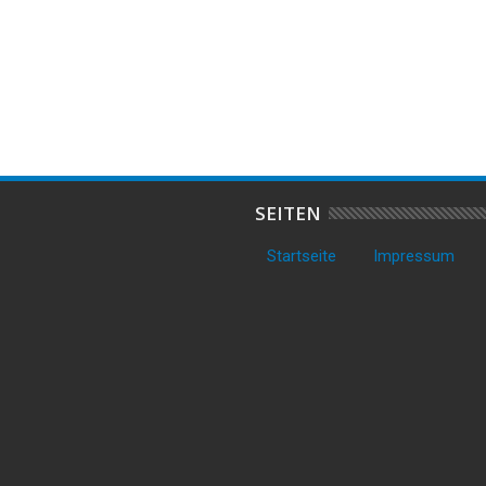
 Transporter auf
Mädchen nach Unfall in Dorum
3
entdeckt – Polizei stellt
leicht verletzt – Polizei sucht
a
e Gegenstände sicher
Zeugen
T
SEITEN
Startseite
Impressum