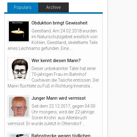
Populars
Archive
Obduktion bringt Gewissheit
Geestland. Am 24.02.2018 wurden
im Naturschutzgebiet westlich von
Köhlen, Geestland, skelettierte Teile
eines Leichnams gefunden. Eine ...
Wer kennt diesen Mann?
Dieser unbekannter Täter hat einer
70-jährigen Frau im Bahnhof
Cuxhaven die Tasche entrissen. Der
Mann flüchtete zu Fuß in Richtung Innensta...
Junger Mann wird vermisst
Seit dem 22.12.2017, gegen 04.00
Uhr morgens, wird der 22-jährige
Sören Krohn aus Altenbruch
vermisst. Er wurde zuletzt in Otterndorf ...
Bahnstrecke wegen tödlichen