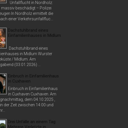
Unfallflucht in Nordholz:
massiv beschädigt – Polizei
ugen In Nordholz ermittelt die
nach einer Verkehrsunfallfluc...
Dachstuhlbrand eines
Einfamilienhauses in Midlum
Dachstuhlbrand eines
lienhauses in Midlum Wurster
küste / Midlum. Am
abend (03.01.2026) ...
Einbruch in Einfamilienhaus
in Cuxhaven
Einbruch in Einfamilienhaus
in Cuxhaven Cuxhaven. Am
nachmittag, dem 04.10.2025 ,
in der Zeit zwischen 14:00 und
r...
Drei Unfälle an einem Tag:
Mehrere Verletzte in