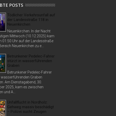
BTE POSTS
Tödlicher Verkehrsunfall auf
der Landesstraße 118 in
Neuenkirchen
Neuenkirchen. In der Nacht
tigen Mittwoch (10.12.2025) kam
n 01:50 Uhr auf der Landesstraße
ereich Neuenkirchen zu e...
Betrunkener Pedelec-Fahrer
stürzt in wasserführenden
Graben
Betrunkener Pedelec-Fahrer
in wasserführenden Graben
n. Am Dienstagabend, 30.
er 2025, kam es zwischen
n und A...
Unfallflucht in Nordholz:
Gehweg massiv beschädigt
– Polizei sucht Zeugen