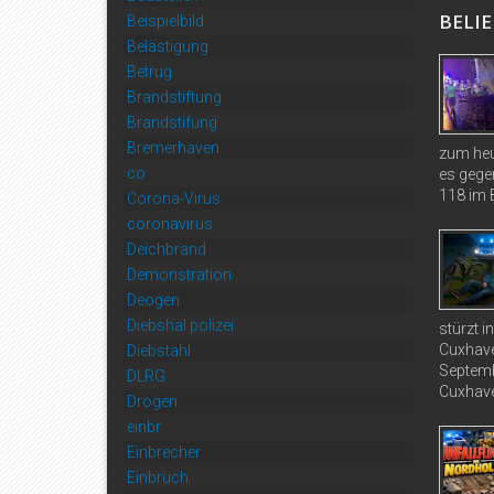
BELIE
Beispielbild
Belästigung
Betrug
Brandstiftung
Brandstifung
Bremerhaven
zum heu
co
es gege
118 im B
Corona-Virus
coronavirus
Deichbrand
Demonstration
Deogen
Diebshal polizei
stürzt 
Cuxhave
Diebstahl
Septemb
DLRG
Cuxhave
Drogen
einbr
Einbrecher
Einbruch