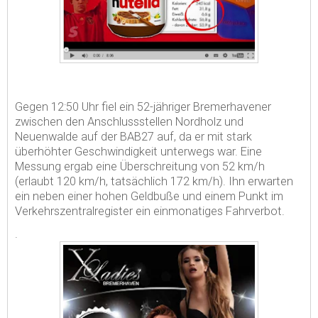
Gegen 12:50 Uhr fiel ein 52-jähriger Bremerhavener
zwischen den Anschlussstellen Nordholz und
Neuenwalde auf der BAB27 auf, da er mit stark
überhöhter Geschwindigkeit unterwegs war. Eine
Messung ergab eine Überschreitung von 52 km/h
(erlaubt 120 km/h, tatsächlich 172 km/h). Ihn erwarten
ein neben einer hohen Geldbuße und einem Punkt im
Verkehrszentralregister ein einmonatiges Fahrverbot.
.