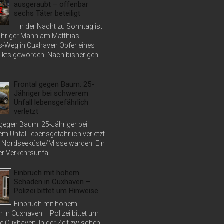
ausgeraubt – offenbar
sechs Täter beteiligt
In der Nacht zu Sonntag ist
jähriger Mann am Matthias-
s-Weg in Cuxhaven Opfer eines
ikts geworden. Nach bisherigen
Frontal gegen Baum: 25-
Jähriger bei schwerem
Unfall lebensgefährlich
verletzt
 gegen Baum: 25-Jähriger bei
m Unfall lebensgefährlich verletzt
 Nordseeküste/Misselwarden. Ein
r Verkehrsunfa...
Einbruch mit hohem
Schaden in Cuxhaven –
Polizei bittet um Hinweise
Einbruch mit hohem
 in Cuxhaven – Polizei bittet um
e Cuxhaven. In der Zeit zwischen