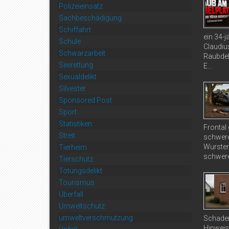
Polizeieinsatz
Sachbeschädigung
Schiffahrt
ein 34-
Schule
Claudiu
Schwarzarbeit
Raubdel
Seerettung
E...
Sexualdelikt
Silvester
Sponsored Post
Sport
Statistiken
Frontal
Streit
schwere
Wurster
Tierheim
schwere
Tierschutz
Tötungsdelikt
Tourismus
Überfall
Umweltschutz
umweltverschmutzung
Schaden
Hinweis