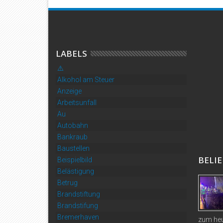
LABELS
⚠️
Alkohol am Steuer
Anzeige
Arbeitsunfall
Au
Autobahn
Bankraub
Baustellen
BELIE
Beispielbild
Belästigung
Betrug
Brandstiftung
Brandstifung
Bremerhaven
zum heu