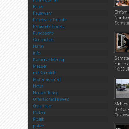
Fahrradunfall
Feuer
Einfami
Feuerwehr
Nordsee
Feuerwehr Einsatz
Samstag
Feuewehr Einsatz
Fundsache
Gesundheit
Hafen
info
Samstag
Körperverletzung
kam es 
Messer
16:30 Uh
mit Ki erstellt
Motorradunfall
Natur
Neueröffnung
Öffentlicher Hinweis
Mehrere
Osterfeuer
B73 Cux
Poilzei
Cuxhaven
Politik
polizei