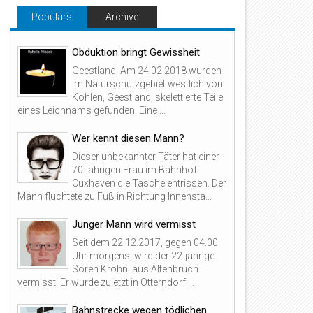
Populars
Archive
Obduktion bringt Gewissheit
Geestland. Am 24.02.2018 wurden
im Naturschutzgebiet westlich von
Köhlen, Geestland, skelettierte Teile
eines Leichnams gefunden. Eine ...
Wer kennt diesen Mann?
Dieser unbekannter Täter hat einer
70-jährigen Frau im Bahnhof
Cuxhaven die Tasche entrissen. Der
Mann flüchtete zu Fuß in Richtung Innensta...
Junger Mann wird vermisst
Seit dem 22.12.2017, gegen 04.00
Uhr morgens, wird der 22-jährige
Sören Krohn aus Altenbruch
vermisst. Er wurde zuletzt in Otterndorf ...
Bahnstrecke wegen tödlichen