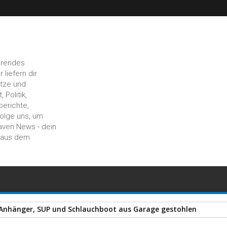
hrendes
liefern dir
ätze und
 Politik,
berichte,
Folge uns, um
aven News - dein
n aus dem
 Anhänger, SUP und Schlauchboot aus Garage gestohlen