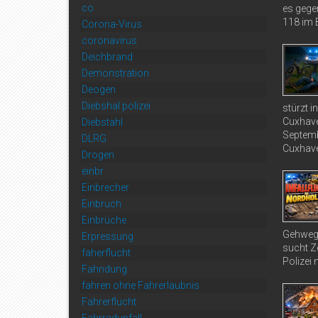
co
es gege
118 im B
Corona-Virus
coronavirus
Deichbrand
Demonstration
Deogen
Diebshal polizei
stürzt 
Cuxhave
Diebstahl
Septemb
DLRG
Cuxhave
Drogen
einbr
Einbrecher
Einbruch
Einbrüche
Gehweg 
Erpressung
sucht Ze
faherflucht
Polizei 
Fahndung
fahren ohne Fahrerlaubnis
Fahrerflucht