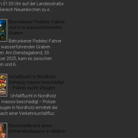
n 01:50 Uhr auf der Landesstraße
ereich Neuenkirchen zu e...
Betrunkener Pedelec-Fahrer
stürzt in wasserführenden
Graben
Betrunkener Pedelec-Fahrer
in wasserführenden Graben
n. Am Dienstagabend, 30.
er 2025, kam es zwischen
n und A...
Unfallflucht in Nordholz:
Gehweg massiv beschädigt
– Polizei sucht Zeugen
Unfallflucht in Nordholz:
massiv beschädigt – Polizei
ugen In Nordholz ermittelt die
nach einer Verkehrsunfallfluc...
Dachstuhlbrand eines
Einfamilienhauses in Midlum