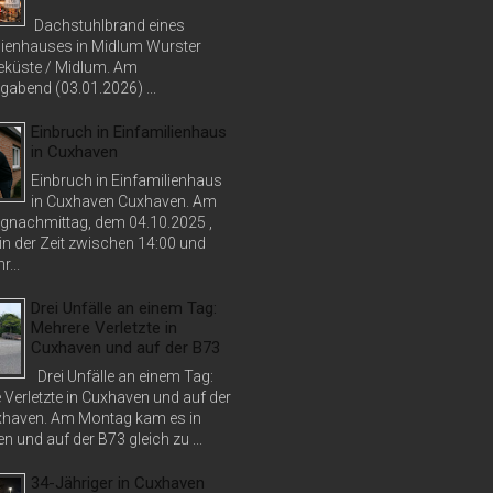
Dachstuhlbrand eines
lienhauses in Midlum Wurster
küste / Midlum. Am
abend (03.01.2026) ...
Einbruch in Einfamilienhaus
in Cuxhaven
Einbruch in Einfamilienhaus
in Cuxhaven Cuxhaven. Am
nachmittag, dem 04.10.2025 ,
in der Zeit zwischen 14:00 und
r...
Drei Unfälle an einem Tag:
Mehrere Verletzte in
Cuxhaven und auf der B73
Drei Unfälle an einem Tag:
 Verletzte in Cuxhaven und auf der
haven. Am Montag kam es in
 und auf der B73 gleich zu ...
34-Jähriger in Cuxhaven