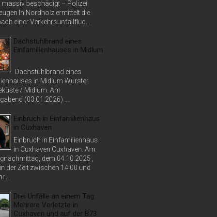
massiv beschädigt – Polizei
ugen In Nordholz ermittelt die
nach einer Verkehrsunfallfluc...
Dachstuhlbrand eines
Einfamilienhauses in Midlum
Dachstuhlbrand eines
lienhauses in Midlum Wurster
küste / Midlum. Am
abend (03.01.2026) ...
Einbruch in Einfamilienhaus
in Cuxhaven
Einbruch in Einfamilienhaus
in Cuxhaven Cuxhaven. Am
nachmittag, dem 04.10.2025 ,
in der Zeit zwischen 14:00 und
r...
Drei Unfälle an einem Tag:
Mehrere Verletzte in
Cuxhaven und auf der B73