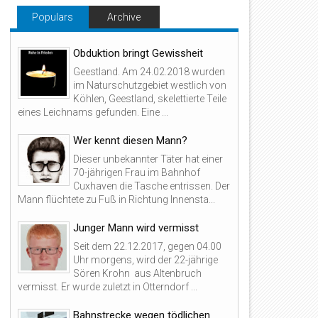
Populars
Archive
Obduktion bringt Gewissheit
Geestland. Am 24.02.2018 wurden
im Naturschutzgebiet westlich von
Köhlen, Geestland, skelettierte Teile
eines Leichnams gefunden. Eine ...
Wer kennt diesen Mann?
Dieser unbekannter Täter hat einer
70-jährigen Frau im Bahnhof
Cuxhaven die Tasche entrissen. Der
Mann flüchtete zu Fuß in Richtung Innensta...
Junger Mann wird vermisst
Seit dem 22.12.2017, gegen 04.00
Uhr morgens, wird der 22-jährige
Sören Krohn aus Altenbruch
vermisst. Er wurde zuletzt in Otterndorf ...
Bahnstrecke wegen tödlichen