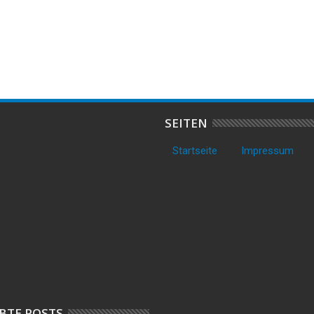
in Wehdel – Bahnstrecke
flüchtet nach Unfall – Über 2
A
 Fahrer flüchtet
Promille am Steuer!
U
SEITEN
Startseite
Impressum
BTE POSTS