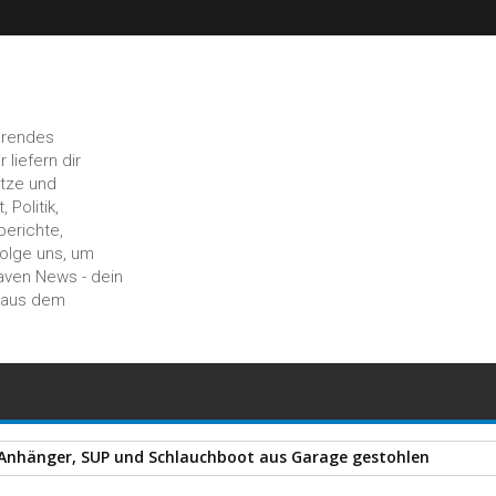
hrendes
liefern dir
ätze und
 Politik,
berichte,
Folge uns, um
aven News - dein
n aus dem
 Anhänger, SUP und Schlauchboot aus Garage gestohlen