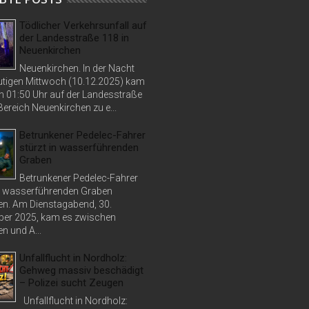
Tödlicher Verkehrsunfall auf
der Landesstraße 118 in
Neuenkirchen
Neuenkirchen. In der Nacht
tigen Mittwoch (10.12.2025) kam
n 01:50 Uhr auf der Landesstraße
ereich Neuenkirchen zu e...
Betrunkener Pedelec-Fahrer
stürzt in wasserführenden
Graben
Betrunkener Pedelec-Fahrer
in wasserführenden Graben
n. Am Dienstagabend, 30.
er 2025, kam es zwischen
n und A...
Unfallflucht in Nordholz:
Gehweg massiv beschädigt
– Polizei sucht Zeugen
Unfallflucht in Nordholz: