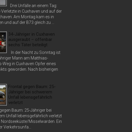
Drei Unfälle an einem Tag:
 Verletzte in Cuxhaven und auf der
haven. Am Montag kam es in
 und auf der B73 gleich zu ...
34-Jähriger in Cuxhaven
ausgeraubt – offenbar
sechs Täter beteiligt
In der Nacht zu Sonntag ist
jähriger Mann am Matthias-
s-Weg in Cuxhaven Opfer eines
ikts geworden. Nach bisherigen
Frontal gegen Baum: 25-
Jähriger bei schwerem
Unfall lebensgefährlich
verletzt
 gegen Baum: 25-Jähriger bei
m Unfall lebensgefährlich verletzt
 Nordseeküste/Misselwarden. Ein
r Verkehrsunfa...