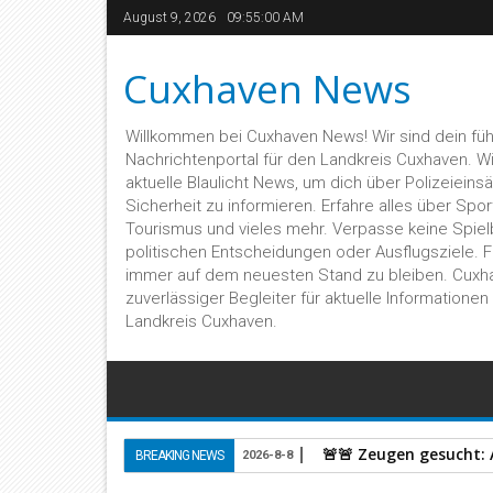
August 9, 2026
09:55:01 AM
Cuxhaven News
Willkommen bei Cuxhaven News! Wir sind dein fü
Nachrichtenportal für den Landkreis Cuxhaven. Wir 
aktuelle Blaulicht News, um dich über Polizeieins
Sicherheit zu informieren. Erfahre alles über Sport,
Tourismus und vieles mehr. Verpasse keine Spiel
politischen Entscheidungen oder Ausflugsziele. 
immer auf dem neuesten Stand zu bleiben. Cuxh
zuverlässiger Begleiter für aktuelle Informatione
Landkreis Cuxhaven.
🚨🚨 Zeugen gesucht:
BREAKING NEWS
2026-8-8