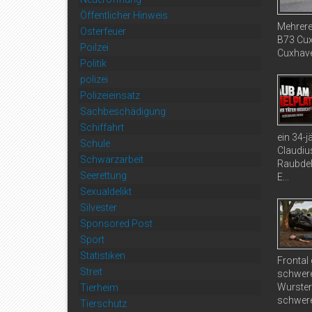
Öffentlicher Hinweis
Mehrere
Osterfeuer
B73 Cux
Poilzei
Cuxhaven
Politik
polizei
Polizeieinsatz
Sachbeschädigung
Schiffahrt
ein 34-
Schule
Claudiu
Schwarzarbeit
Raubdel
Seerettung
E...
Sexualdelikt
Silvester
Sponsored Post
Sport
Statistiken
Frontal
Streit
schwere
Wurster
Tierheim
schwere
Tierschutz