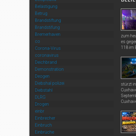
Belästigung
Betrug
Brandstiftung
Brandstifung
Bremerhaven
zum heu
co
es gege
118 im B
Corona-Virus
coronavirus
Deichbrand
Demonstration
Deogen
Diebshal polizei
stürzt 
Cuxhave
Diebstahl
Septemb
DLRG
Cuxhave
Drogen
einbr
Einbrecher
Einbruch
Einbrüche