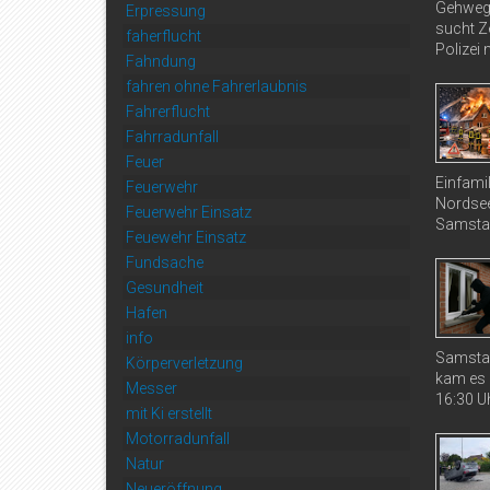
Gehweg 
Erpressung
sucht Ze
faherflucht
Polizei 
Fahndung
fahren ohne Fahrerlaubnis
Fahrerflucht
Fahrradunfall
Feuer
Einfami
Feuerwehr
Nordsee
Feuerwehr Einsatz
Samstag
Feuewehr Einsatz
Fundsache
Gesundheit
Hafen
info
Samstag
Körperverletzung
kam es 
Messer
16:30 Uh
mit Ki erstellt
Motorradunfall
Natur
Neueröffnung