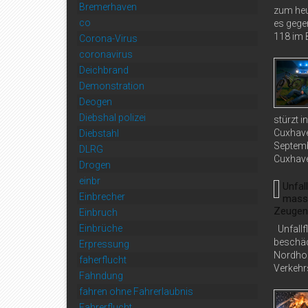
Bremerhaven
zum heu
co
es gege
118 im B
Corona-Virus
coronavirus
Deichbrand
Demonstration
Deogen
Diebshal polizei
stürzt 
Cuxhave
Diebstahl
Septemb
DLRG
Cuxhave
Drogen
einbr
Unfal
Einbrecher
massi
Zeugen
Einbruch
Einbrüche
Unfallf
beschäd
Erpressung
Nordholz
faherflucht
Verkehrs
Fahndung
fahren ohne Fahrerlaubnis
Fahrerflucht