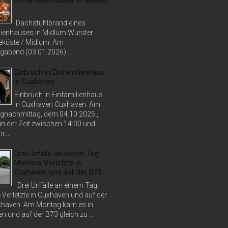
Dachstuhlbrand eines
lienhauses in Midlum Wurster
küste / Midlum. Am
abend (03.01.2026) ...
Einbruch in Einfamilienhaus
in Cuxhaven
Einbruch in Einfamilienhaus
in Cuxhaven Cuxhaven. Am
nachmittag, dem 04.10.2025 ,
in der Zeit zwischen 14:00 und
r...
Drei Unfälle an einem Tag:
Mehrere Verletzte in
Cuxhaven und auf der B73
Drei Unfälle an einem Tag:
 Verletzte in Cuxhaven und auf der
haven. Am Montag kam es in
 und auf der B73 gleich zu ...