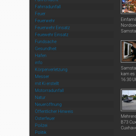
Fahrradunfall
Feuer
Einfami
Feuerwehr
Nordsee
Feuerwehr Einsatz
Samstag
Feuewehr Einsatz
Fundsache
Gesundheit
Hafen
info
Samstag
Körperverletzung
kam es 
Messer
16:30 Uh
mit Ki erstellt
Motorradunfall
Natur
Neueröffnung
Öffentlicher Hinweis
Mehrere
Osterfeuer
B73 Cux
Poilzei
Cuxhaven
Politik