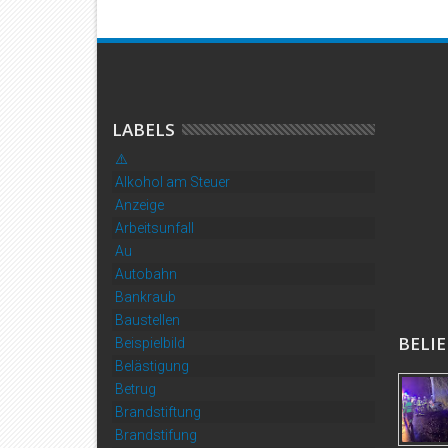
LABELS
⚠️
Alkohol am Steuer
Anzeige
Arbeitsunfall
Au
Autobahn
Bankraub
Baustellen
BELIE
Beispielbild
Belästigung
Betrug
Brandstiftung
Brandstifung