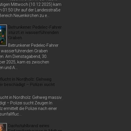
tigen Mittwoch (10.12.2025) kam
n 01:50 Uhr auf der Landesstraße
ereich Neuenkirchen zu e...
Betrunkener Pedelec-Fahrer
stürzt in wasserführenden
Graben
Betrunkener Pedelec-Fahrer
in wasserführenden Graben
n. Am Dienstagabend, 30.
er 2025, kam es zwischen
n und A...
lflucht in Nordholz: Gehweg
v beschädigt – Polizei sucht
lucht in Nordholz: Gehweg massiv
igt – Polizei sucht Zeugen In
 ermittelt die Polizei nach einer
unfallfluc...
Dachstuhlbrand eines
Einfamilienhauses in Midlum