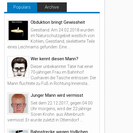
Populars
Archive
Obduktion bringt Gewissheit
Geestland. Am 24.02.2018 wurden
im Naturschutzgebiet westlich von
Köhlen, Geestland, skelettierte Teile
eines Leichnams gefunden. Eine ...
Wer kennt diesen Mann?
Dieser unbekannter Täter hat einer
70-jährigen Frau im Bahnhof
Cuxhaven die Tasche entrissen. Der
Mann flüchtete zu Fuß in Richtung Innensta...
Junger Mann wird vermisst
Seit dem 22.12.2017, gegen 04.00
Uhr morgens, wird der 22-jährige
Sören Krohn aus Altenbruch
vermisst. Er wurde zuletzt in Otterndorf ...
Bahnstrecke wegen tödlichen