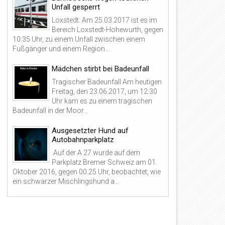
Unfall gesperrt
Loxstedt. Am 25.03.2017 ist es im
Bereich Loxstedt-Hohewurth, gegen
10:35 Uhr, zu einem Unfall zwischen einem
Fußgänger und einem Region...
Mädchen stirbt bei Badeunfall
Tragischer Badeunfall Am heutigen
Freitag, den 23.06.2017, um 12:30
Uhr kam es zu einem tragischen
12
26
Badeunfall in der Moor...
May
Mar
2026
2026
Ausgesetzter Hund auf
Autobahnparkplatz
Auf der A 27 wurde auf dem
Parkplatz Bremer Schweiz am 01.
Oktober 2016, gegen 00.25 Uhr, beobachtet, wie
ein schwarzer Mischlingshund a...
 Dreister Teile-Diebstahl bei
Kabeldiebstahl in Nordholz: 
utohaus in Beverstedt! 🚨
reißen sogar bereits verlegte
Leitungen aus Rohbau