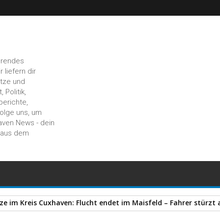
hrendes
liefern dir
ätze und
 Politik,
berichte,
Folge uns, um
aven News - dein
n aus dem
auf Baustelle entdeckt – Polizei stellt zahlreiche Gegenstände 