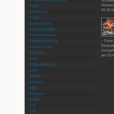
umweltverschmutzung
Schaden
Hinweis
Unfall
09:30 Uh
unfallflucht
Unfalll
Veranstaltung
Veranstaltungen
Verkehrshinweis
– Feuer
Verkehrskontrolle
Beispiel
Verkehrsunfall
Schöpfw
vermisst
am Sonn
Video
Volksverhetzung
waffe
Waffen
warnung
Watt
Werbung
Wetter
Zoll
Zug