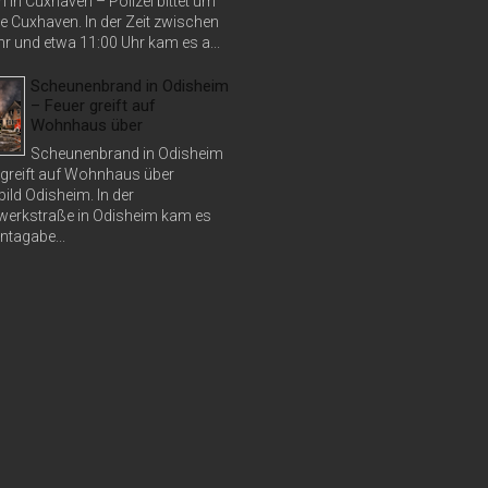
 in Cuxhaven – Polizei bittet um
e Cuxhaven. In der Zeit zwischen
r und etwa 11:00 Uhr kam es a...
Scheunenbrand in Odisheim
– Feuer greift auf
Wohnhaus über
Scheunenbrand in Odisheim
 greift auf Wohnhaus über
bild Odisheim. In der
erkstraße in Odisheim kam es
tagabe...