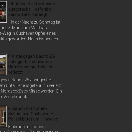
34-Jähriger in Cuxhaven
ausgeraubt – offenbar
sechs Täter beteiligt
In der Nacht zu Sonntag ist
jähriger Mann am Matthias-
s-Weg in Cuxhaven Opfer eines
ikts geworden. Nach bisherigen
Frontal gegen Baum: 25-
Jähriger bei schwerem
Unfall lebensgefährlich
verletzt
 gegen Baum: 25-Jähriger bei
m Unfall lebensgefährlich verletzt
 Nordseeküste/Misselwarden. Ein
r Verkehrsunfa...
Einbruch mit hohem
Schaden in Cuxhaven –
Polizei bittet um Hinweise
Einbruch mit hohem