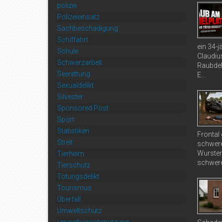
polizei
Polizeieinsatz
Sachbeschädigung
Schiffahrt
ein 34-
Schule
Claudiu
Schwarzarbeit
Raubdel
Seerettung
E...
Sexualdelikt
Silvester
Sponsored Post
Sport
Statistiken
Frontal
Streit
schwere
Wurster
Tierheim
schwere
Tierschutz
Tötungsdelikt
Tourismus
Überfall
Umweltschutz