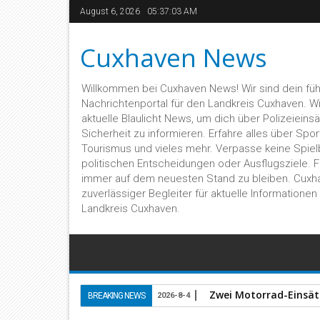
August 6, 2026
05:37:03 AM
Cuxhaven News
Willkommen bei Cuxhaven News! Wir sind dein fü
Nachrichtenportal für den Landkreis Cuxhaven. Wir 
aktuelle Blaulicht News, um dich über Polizeieins
Sicherheit zu informieren. Erfahre alles über Sport,
Tourismus und vieles mehr. Verpasse keine Spiel
politischen Entscheidungen oder Ausflugsziele. 
immer auf dem neuesten Stand zu bleiben. Cuxh
zuverlässiger Begleiter für aktuelle Informatione
Landkreis Cuxhaven.
Mann mit Transporter 
BREAKING NEWS
2026-8-3