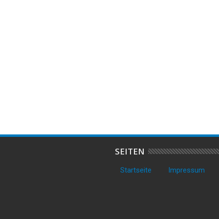
18
Jun
2018
d im Loxstedter
Brand einer Feldscheune
M
ebiet
SEITEN
Startseite
Impressum