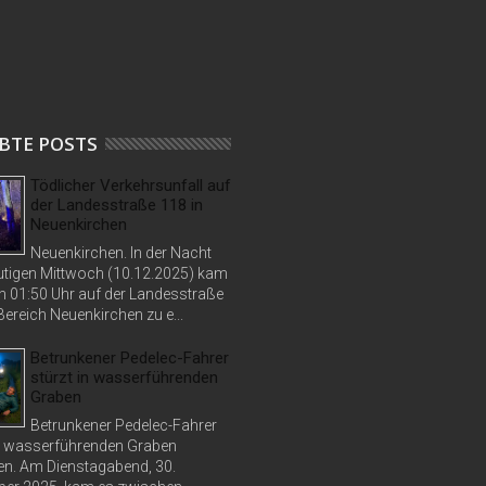
BTE POSTS
Tödlicher Verkehrsunfall auf
der Landesstraße 118 in
Neuenkirchen
Neuenkirchen. In der Nacht
tigen Mittwoch (10.12.2025) kam
n 01:50 Uhr auf der Landesstraße
ereich Neuenkirchen zu e...
Betrunkener Pedelec-Fahrer
stürzt in wasserführenden
Graben
Betrunkener Pedelec-Fahrer
in wasserführenden Graben
n. Am Dienstagabend, 30.