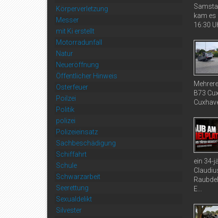
Samstag
Körperverletzung
kam es 
Messer
16:30 Uh
mit Ki erstellt
Motorradunfall
Natur
Neueröffnung
Öffentlicher Hinweis
Mehrere
Osterfeuer
B73 Cux
Poilzei
Cuxhaven
Politik
polizei
Polizeieinsatz
Sachbeschädigung
Schiffahrt
ein 34-
Schule
Claudiu
Schwarzarbeit
Raubdel
Seerettung
E...
Sexualdelikt
Silvester