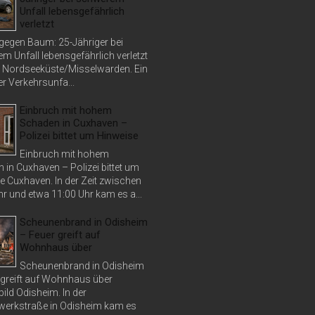
Unfall lebensgefährlich
verletzt
 gegen Baum: 25-Jähriger bei
m Unfall lebensgefährlich verletzt
 Nordseeküste/Misselwarden. Ein
r Verkehrsunfa...
Einbruch mit hohem
Schaden in Cuxhaven –
Polizei bittet um Hinweise
Einbruch mit hohem
 in Cuxhaven – Polizei bittet um
e Cuxhaven. In der Zeit zwischen
r und etwa 11:00 Uhr kam es a...
Scheunenbrand in Odisheim
– Feuer greift auf
Wohnhaus über
Scheunenbrand in Odisheim
 greift auf Wohnhaus über
bild Odisheim. In der
erkstraße in Odisheim kam es