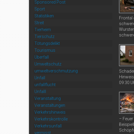
Sponsored Post
Sport
Statistiken
Frontal
Streit
schwere
Wurster
Tierheim
schwere
Tierschutz
Tötungsdelikt
Tourismus
Überfall
Umweltschutz
umweltverschmutzung
Schaden
Hinweis
Unfall
09:30 Uh
unfallflucht
Unfalll
Veranstaltung
Veranstaltungen
Verkehrshinweis
– Feuer
Verkehrskontrolle
Beispiel
Verkehrsunfall
Schöpfw
vermisst