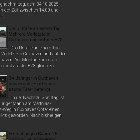
nachmittag, dem 04.10.2025 ,
in der Zeit zwischen 14:00 und
r...
Drei Unfälle an einem Tag:
Mehrere Verletzte in
Cuxhaven und auf der B73
Drei Unfälle an einem Tag:
 Verletzte in Cuxhaven und auf der
haven. Am Montag kam es in
 und auf der B73 gleich zu ...
34-Jähriger in Cuxhaven
ausgeraubt – offenbar
sechs Täter beteiligt
In der Nacht zu Sonntag ist
jähriger Mann am Matthias-
s-Weg in Cuxhaven Opfer eines
ikts geworden. Nach bisherigen
Frontal gegen Baum: 25-
Jähriger bei schwerem