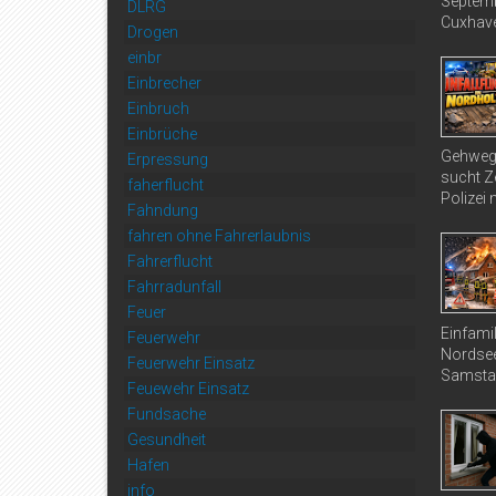
Septemb
DLRG
Cuxhave
Drogen
einbr
Einbrecher
Einbruch
Einbrüche
Gehweg 
Erpressung
sucht Ze
faherflucht
Polizei 
Fahndung
fahren ohne Fahrerlaubnis
Fahrerflucht
Fahrradunfall
Feuer
Einfami
Feuerwehr
Nordsee
Feuerwehr Einsatz
Samstag
Feuewehr Einsatz
Fundsache
Gesundheit
Hafen
info