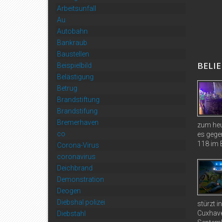
Arbeitsunfall
Au
Autobahn
Bankraub
Baustellen
BELIE
Beispielbild
Belästigung
Betrug
Brandstiftung
Brandstifung
Bremerhaven
zum heu
co
es gege
118 im B
Corona-Virus
coronavirus
Deichbrand
Demonstration
Deogen
Diebshal polizei
stürzt 
Cuxhave
Diebstahl