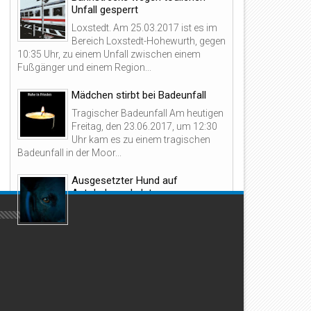
04
23
Unfall gesperrt
May
Apr
Loxstedt. Am 25.03.2017 ist es im
2018
2018
Bereich Loxstedt-Hohewurth, gegen
10:35 Uhr, zu einem Unfall zwischen einem
Fußgänger und einem Region...
Mädchen stirbt bei Badeunfall
otorroller in Brand gesetzt
Fahrlässige Brandstiftung d
Tragischer Badeunfall Am heutigen
Grillen
Freitag, den 23.06.2017, um 12:30
Uhr kam es zu einem tragischen
Badeunfall in der Moor...
Ausgesetzter Hund auf
Autobahnparkplatz
Auf der A 27 wurde auf dem
Parkplatz Bremer Schweiz am 01.
Oktober 2016, gegen 00.25 Uhr, beobachtet, wie
ein schwarzer Mischlingshund a...