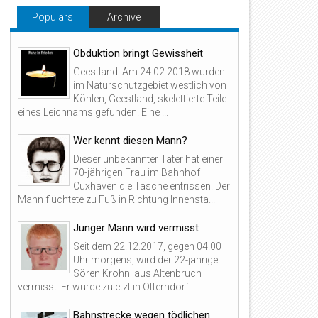
Populars
Archive
Obduktion bringt Gewissheit
Geestland. Am 24.02.2018 wurden
im Naturschutzgebiet westlich von
Köhlen, Geestland, skelettierte Teile
eines Leichnams gefunden. Eine ...
Wer kennt diesen Mann?
Dieser unbekannter Täter hat einer
70-jährigen Frau im Bahnhof
Cuxhaven die Tasche entrissen. Der
Mann flüchtete zu Fuß in Richtung Innensta...
Junger Mann wird vermisst
Seit dem 22.12.2017, gegen 04.00
Uhr morgens, wird der 22-jährige
Sören Krohn aus Altenbruch
vermisst. Er wurde zuletzt in Otterndorf ...
Bahnstrecke wegen tödlichen