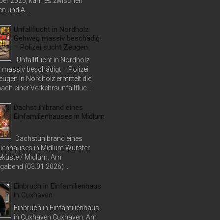
er 2025, kam es zwischen
n und A...
Unfallflucht in Nordholz:
Gehweg massiv beschädigt
– Polizei sucht Zeugen
Unfallflucht in Nordholz:
massiv beschädigt – Polizei
ugen In Nordholz ermittelt die
nach einer Verkehrsunfallfluc...
Dachstuhlbrand eines
Einfamilienhauses in Midlum
Dachstuhlbrand eines
lienhauses in Midlum Wurster
küste / Midlum. Am
abend (03.01.2026) ...
Einbruch in Einfamilienhaus
in Cuxhaven
Einbruch in Einfamilienhaus
in Cuxhaven Cuxhaven. Am