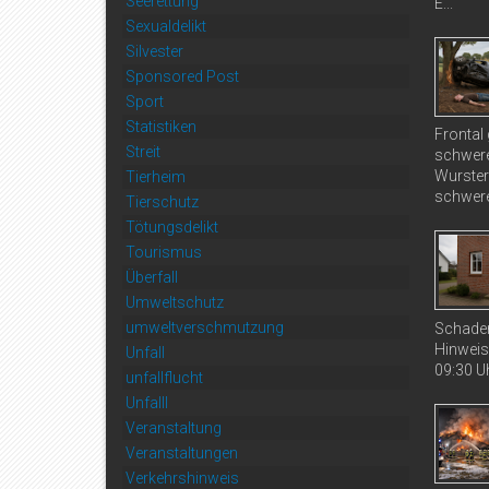
Seerettung
E...
Sexualdelikt
Silvester
Sponsored Post
Sport
Statistiken
Frontal
Streit
schwere
Wurster
Tierheim
schwere
Tierschutz
Tötungsdelikt
Tourismus
Überfall
Umweltschutz
umweltverschmutzung
Schaden
Hinweis
Unfall
09:30 Uh
unfallflucht
Unfalll
Veranstaltung
Veranstaltungen
Verkehrshinweis