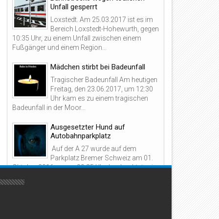
Unfall gesperrt
Loxstedt. Am 25.03.2017 ist es im
Bereich Loxstedt-Hohewurth, gegen
03
16
10:35 Uhr, zu einem Unfall zwischen einem
Mar
Feb
Fußgänger und einem Region...
2026
2026
Mädchen stirbt bei Badeunfall
Tragischer Badeunfall Am heutigen
Freitag, den 23.06.2017, um 12:30
Uhr kam es zu einem tragischen
 EINBRUCH IN FERIENHAUS
10.000 EURO SCHADEN – POLI
Badeunfall in der Moor...
SUCHT ZEUGEN
Ausgesetzter Hund auf
Autobahnparkplatz
Auf der A 27 wurde auf dem
Parkplatz Bremer Schweiz am 01.
Oktober 2016, gegen 00.25 Uhr, beobachtet, wie
ein schwarzer Mischlingshund a...