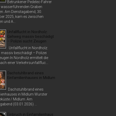
Betrunkener Pedelec-Fahrer
in wasserführenden Graben
n. Am Dienstagabend, 30.
er 2025, kam es zwischen
n und A...
Unfallflucht in Nordholz:
Gehweg massiv beschädigt
– Polizei sucht Zeugen
Unfallflucht in Nordholz:
massiv beschädigt – Polizei
ugen In Nordholz ermittelt die
nach einer Verkehrsunfallfluc...
Dachstuhlbrand eines
Einfamilienhauses in Midlum
Dachstuhlbrand eines
lienhauses in Midlum Wurster
küste / Midlum. Am
abend (03.01.2026) ...
Einbruch in Einfamilienhaus