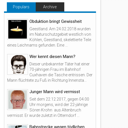
Populars
Archive
Obduktion bringt Gewissheit
Geestland. Am 24.02.2018 wurden
im Naturschutzgebiet westlich von
Köhlen, Geestland, skelettierte Teile
eines Leichnams gefunden. Eine ...
Wer kennt diesen Mann?
Dieser unbekannter Täter hat einer
70-jährigen Frau im Bahnhof
Cuxhaven die Tasche entrissen. Der
Mann flüchtete zu Fuß in Richtung Innensta...
Junger Mann wird vermisst
Seit dem 22.12.2017, gegen 04.00
Uhr morgens, wird der 22-jährige
Sören Krohn aus Altenbruch
vermisst. Er wurde zuletzt in Otterndorf ...
Bahnstrecke wegen tödlichen