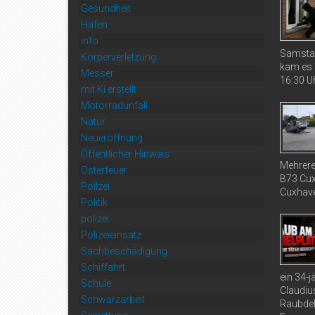
Gesundheit
Hafen
info
Samstag
Körperverletzung
kam es 
Messer
16:30 Uh
mit Ki erstellt
Motorradunfall
Natur
Neueröffnung
Öffentlicher Hinweis
Mehrere
Osterfeuer
B73 Cux
Poilzei
Cuxhaven
Politik
polizei
Polizeieinsatz
Sachbeschädigung
Schiffahrt
ein 34-
Schule
Claudiu
Schwarzarbeit
Raubdel