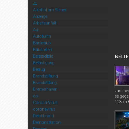
⚠️
Alkohol am Steuer
Anzeige
Arbeitsunfall
Au
Autobahn
Bankraub
Baustellen
BELIE
Beispielbild
Belästigung
Betrug
Brandstiftung
Brandstifung
Bremerhaven
zum heu
co
es gege
118 im B
Corona-Virus
coronavirus
Deichbrand
Demonstration