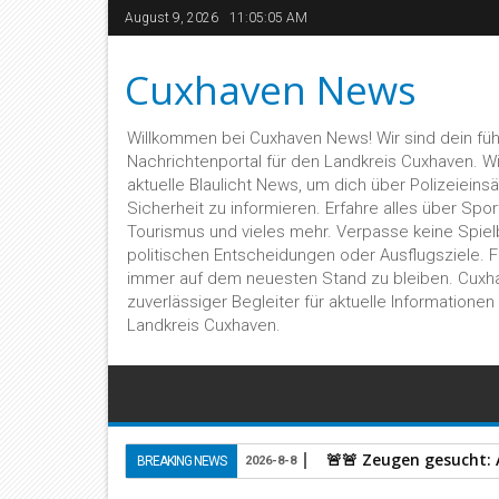
August 9, 2026
11:05:05 AM
Cuxhaven News
Willkommen bei Cuxhaven News! Wir sind dein fü
Nachrichtenportal für den Landkreis Cuxhaven. Wir 
aktuelle Blaulicht News, um dich über Polizeieins
Sicherheit zu informieren. Erfahre alles über Sport,
Tourismus und vieles mehr. Verpasse keine Spiel
politischen Entscheidungen oder Ausflugsziele. 
immer auf dem neuesten Stand zu bleiben. Cuxh
zuverlässiger Begleiter für aktuelle Informatione
Landkreis Cuxhaven.
🚨🚨 Zeugen gesucht:
BREAKING NEWS
2026-8-8