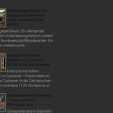
Frontal gegen Baum: 25-
Jähriger bei schwerem
Unfall lebensgefährlich
verletzt
 gegen Baum: 25-Jähriger bei
m Unfall lebensgefährlich verletzt
 Nordseeküste/Misselwarden. Ein
r Verkehrsunfa...
Einbruch mit hohem
Schaden in Cuxhaven –
Polizei bittet um Hinweise
Einbruch mit hohem
 in Cuxhaven – Polizei bittet um
e Cuxhaven. In der Zeit zwischen
r und etwa 11:00 Uhr kam es a...
Scheunenbrand in Odisheim
– Feuer greift auf
Wohnhaus über
Scheunenbrand in Odisheim