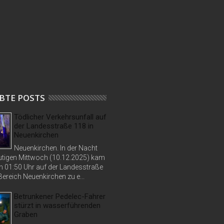
BTE POSTS
Tödlicher Verkehrsunfall auf
der Landesstraße 118 in
Neuenkirchen
Neuenkirchen. In der Nacht
tigen Mittwoch (10.12.2025) kam
n 01:50 Uhr auf der Landesstraße
ereich Neuenkirchen zu e...
Betrunkener Pedelec-Fahrer
stürzt in wasserführenden
Graben