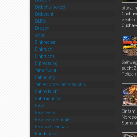
Deogen
Diebshal polizei
stürzt 
Cuxhave
Diebstahl
Septemb
DLRG
Cuxhave
Drogen
einbr
Einbrecher
Einbruch
Einbrüche
Gehweg 
Erpressung
sucht Ze
faherflucht
Polizei 
Fahndung
fahren ohne Fahrerlaubnis
Fahrerflucht
Fahrradunfall
Feuer
Einfami
Feuerwehr
Nordsee
Feuerwehr Einsatz
Samstag
Feuewehr Einsatz
Fundsache