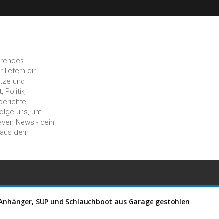
hrendes
liefern dir
ätze und
 Politik,
berichte,
Folge uns, um
aven News - dein
n aus dem
 Anhänger, SUP und Schlauchboot aus Garage gestohlen