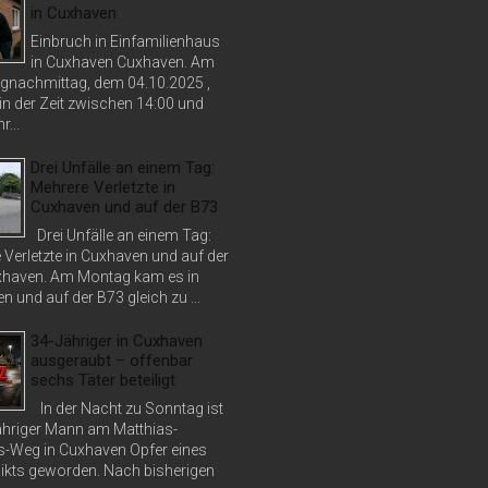
in Cuxhaven
Einbruch in Einfamilienhaus
in Cuxhaven Cuxhaven. Am
nachmittag, dem 04.10.2025 ,
in der Zeit zwischen 14:00 und
r...
Drei Unfälle an einem Tag:
Mehrere Verletzte in
Cuxhaven und auf der B73
Drei Unfälle an einem Tag:
 Verletzte in Cuxhaven und auf der
haven. Am Montag kam es in
 und auf der B73 gleich zu ...
34-Jähriger in Cuxhaven
ausgeraubt – offenbar
sechs Täter beteiligt
In der Nacht zu Sonntag ist
jähriger Mann am Matthias-
s-Weg in Cuxhaven Opfer eines
ikts geworden. Nach bisherigen