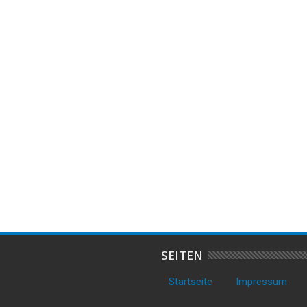
06
Mar
2026
SERIE IN DER REGION –
Einbruch in Einfamilienhaus in

HLAGEN GLEICH
Cuxhaven-Döse – Polizei bittet
H ZU
um Hinweise
SEITEN
Startseite
Impressum