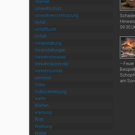
Überfall
Umweltschutz
umweltverschmutzung
Schaden
Hinweis
Unfall
09:30 Uh
unfallflucht
Unfalll
Veranstaltung
Veranstaltungen
Verkehrshinweis
– Feuer
Verkehrskontrolle
Beispiel
Verkehrsunfall
Schöpfw
vermisst
am Sonn
Video
Volksverhetzung
waffe
Waffen
warnung
Watt
Werbung
Wetter