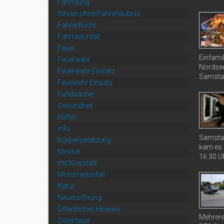
Fahndung
fahren ohne Fahrerlaubnis
Fahrerflucht
Fahrradunfall
Feuer
Einfami
Feuerwehr
Nordsee
Feuerwehr Einsatz
Samstag
Feuewehr Einsatz
Fundsache
Gesundheit
Hafen
info
Samstag
Körperverletzung
kam es 
Messer
16:30 Uh
mit Ki erstellt
Motorradunfall
Natur
Neueröffnung
Öffentlicher Hinweis
Mehrere
Osterfeuer