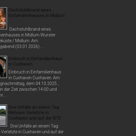
Dachstuhlbrand eines
Einfamilienhauses in Midlum
Dachstuhlbrand eines
lienhauses in Midlum Wurster
küste / Midlum. Am
abend (03.01.2026) ...
Einbruch in Einfamilienhaus
in Cuxhaven
Einbruch in Einfamilienhaus
in Cuxhaven Cuxhaven. Am
nachmittag, dem 04.10.2025 ,
in der Zeit zwischen 14:00 und
r...
Drei Unfälle an einem Tag:
Mehrere Verletzte in
Cuxhaven und auf der B73
Drei Unfälle an einem Tag:
 Verletzte in Cuxhaven und auf der