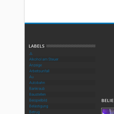
LABELS
⚠️
Alkohol am Steuer
Anzeige
Arbeitsunfall
Au
Autobahn
Bankraub
Baustellen
BELIE
Beispielbild
Belästigung
Betrug