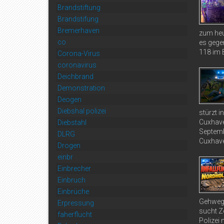
Brandstiftung
Brandstifung
Bremerhaven
zum heu
co
es gege
118 im B
Corona-Virus
coronavirus
Deichbrand
Demonstration
Deogen
Diebshal polizei
stürzt 
Cuxhave
Diebstahl
Septemb
DLRG
Cuxhave
Drogen
einbr
Einbrecher
Einbruch
Einbrüche
Gehweg 
Erpressung
sucht Ze
faherflucht
Polizei 