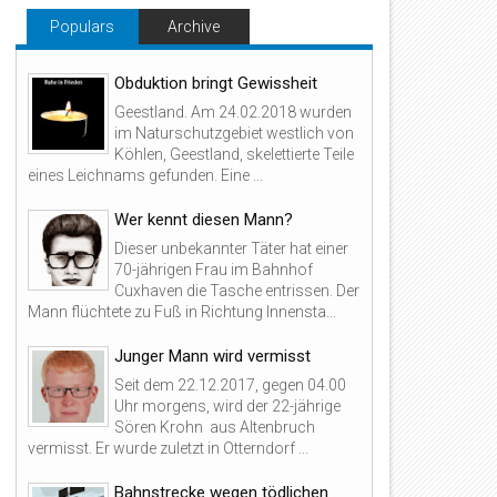
Populars
Archive
Obduktion bringt Gewissheit
Geestland. Am 24.02.2018 wurden
im Naturschutzgebiet westlich von
Köhlen, Geestland, skelettierte Teile
eines Leichnams gefunden. Eine ...
Wer kennt diesen Mann?
Dieser unbekannter Täter hat einer
70-jährigen Frau im Bahnhof
Cuxhaven die Tasche entrissen. Der
Mann flüchtete zu Fuß in Richtung Innensta...
Junger Mann wird vermisst
Seit dem 22.12.2017, gegen 04.00
Uhr morgens, wird der 22-jährige
Sören Krohn aus Altenbruch
vermisst. Er wurde zuletzt in Otterndorf ...
Bahnstrecke wegen tödlichen