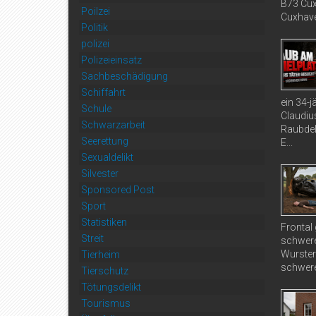
B73 Cux
Poilzei
Cuxhaven
Politik
polizei
Polizeieinsatz
Sachbeschädigung
Schiffahrt
ein 34-
Schule
Claudiu
Schwarzarbeit
Raubdel
Seerettung
E...
Sexualdelikt
Silvester
Sponsored Post
Sport
Statistiken
Frontal
Streit
schwere
Wurster
Tierheim
schwere
Tierschutz
Tötungsdelikt
Tourismus