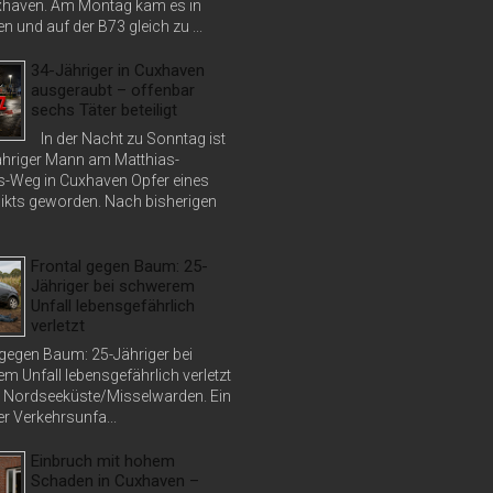
haven. Am Montag kam es in
 und auf der B73 gleich zu ...
34-Jähriger in Cuxhaven
ausgeraubt – offenbar
sechs Täter beteiligt
In der Nacht zu Sonntag ist
jähriger Mann am Matthias-
s-Weg in Cuxhaven Opfer eines
ikts geworden. Nach bisherigen
Frontal gegen Baum: 25-
Jähriger bei schwerem
Unfall lebensgefährlich
verletzt
 gegen Baum: 25-Jähriger bei
m Unfall lebensgefährlich verletzt
 Nordseeküste/Misselwarden. Ein
r Verkehrsunfa...
Einbruch mit hohem
Schaden in Cuxhaven –