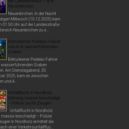
der Landesstraße 118 in
Neuenkirchen
Neuenkirchen. In der Nacht
tigen Mittwoch (10.12.2025) kam
n 01:50 Uhr auf der Landesstraße
ereich Neuenkirchen zu e...
Betrunkener Pedelec-Fahrer
stürzt in wasserführenden
Graben
Betrunkener Pedelec-Fahrer
in wasserführenden Graben
n. Am Dienstagabend, 30.
er 2025, kam es zwischen
n und A...
Unfallflucht in Nordholz:
Gehweg massiv beschädigt
– Polizei sucht Zeugen
Unfallflucht in Nordholz:
massiv beschädigt – Polizei
ugen In Nordholz ermittelt die
nach einer Verkehrsunfallfluc...