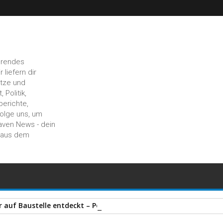
hrendes
liefern dir
ätze und
 Politik,
berichte,
Folge uns, um
aven News - dein
n aus dem
auf Baustelle entdeckt – Polizei stellt zahlreiche Gegenstände 