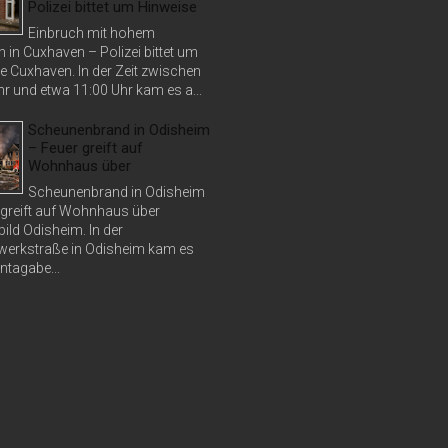
Polizei bittet um Hinweise
Einbruch mit hohem
 in Cuxhaven – Polizei bittet um
e Cuxhaven. In der Zeit zwischen
r und etwa 11:00 Uhr kam es a...
Scheunenbrand in Odisheim
– Feuer greift auf
Wohnhaus über
Scheunenbrand in Odisheim
 greift auf Wohnhaus über
bild Odisheim. In der
erkstraße in Odisheim kam es
tagabe...