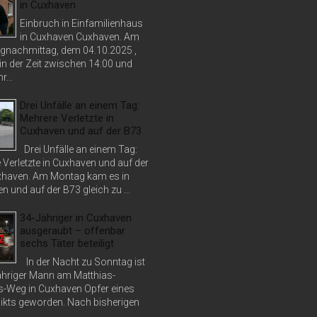
in Cuxhaven
Einbruch in Einfamilienhaus
in Cuxhaven Cuxhaven. Am
nachmittag, dem 04.10.2025 ,
in der Zeit zwischen 14:00 und
r...
Drei Unfälle an einem Tag:
Mehrere Verletzte in
Cuxhaven und auf der B73
Drei Unfälle an einem Tag:
 Verletzte in Cuxhaven und auf der
haven. Am Montag kam es in
 und auf der B73 gleich zu ...
34-Jähriger in Cuxhaven
ausgeraubt – offenbar
sechs Täter beteiligt
In der Nacht zu Sonntag ist
jähriger Mann am Matthias-
s-Weg in Cuxhaven Opfer eines
ikts geworden. Nach bisherigen