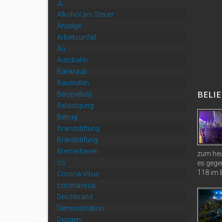
⚠️
Alkohol am Steuer
Anzeige
Arbeitsunfall
Au
Autobahn
Bankraub
Baustellen
BELIE
Beispielbild
Belästigung
Betrug
Brandstiftung
Brandstifung
Bremerhaven
zum heu
co
es gege
118 im B
Corona-Virus
coronavirus
Deichbrand
Demonstration
Deogen