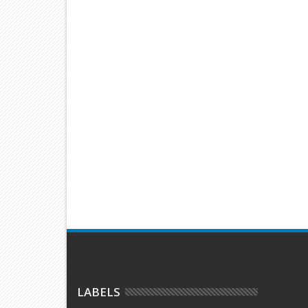
RECENT POST
04
03
Aug
Aug
2026
2026
e verwechselt:
Zwei Motorrad-Einsätze im Kreis
Mann mit
den in Debstedt
Cuxhaven: Flucht endet im
Baustelle 
Maisfeld – Fahrer stürzt auf
zahlreich
Rollsplitt
LABELS