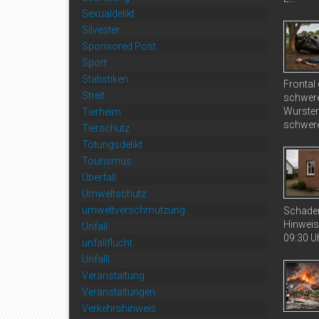
Sexualdelikt
Silvester
Sponsored Post
Sport
Statistiken
Frontal
Streit
schwere
Wurster
Tierheim
schwere
Tierschutz
Tötungsdelikt
Tourismus
Überfall
Umweltschutz
umweltverschmutzung
Schaden
Hinweis
Unfall
09:30 Uh
unfallflucht
Unfalll
Veranstaltung
Veranstaltungen
Verkehrshinweis