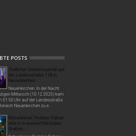
BTE POSTS
Tödlicher Verkehrsunfall auf
der Landesstraße 118 in
Neuenkirchen
Neuenkirchen. In der Nacht
tigen Mittwoch (10.12.2025) kam
n 01:50 Uhr auf der Landesstraße
ereich Neuenkirchen zu e...
Betrunkener Pedelec-Fahrer
stürzt in wasserführenden
Graben