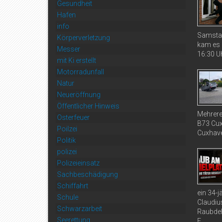
Gesundheit
Hafen
info
Samstag
Körperverletzung
kam es 
Messer
16:30 Uh
mit Ki erstellt
Motorradunfall
Natur
Neueröffnung
Öffentlicher Hinweis
Mehrere
Osterfeuer
B73 Cux
Poilzei
Cuxhaven
Politik
polizei
Polizeieinsatz
Sachbeschädigung
Schiffahrt
ein 34-
Schule
Claudiu
Schwarzarbeit
Raubdel
Seerettung
E...