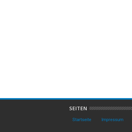
02
Aug
2026
 Transporter auf
Mädchen nach Unfall in Dorum
3
entdeckt – Polizei stellt
leicht verletzt – Polizei sucht
a
e Gegenstände sicher
Zeugen
T
SEITEN
Startseite
Impressum