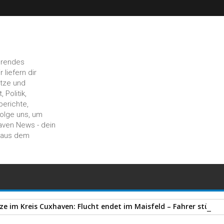
hrendes
liefern dir
ätze und
 Politik,
berichte,
Folge uns, um
aven News - dein
n aus dem
e im Kreis Cuxhaven: Flucht endet im Maisfeld – Fahrer stürzt a