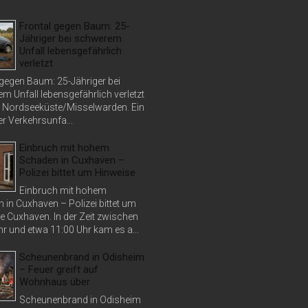
Frontal gegen Baum: 25-
Jähriger bei schwerem
Unfall lebensgefährlich
verletzt
 gegen Baum: 25-Jähriger bei
m Unfall lebensgefährlich verletzt
 Nordseeküste/Misselwarden. Ein
r Verkehrsunfa...
Einbruch mit hohem
Schaden in Cuxhaven –
Polizei bittet um Hinweise
Einbruch mit hohem
 in Cuxhaven – Polizei bittet um
e Cuxhaven. In der Zeit zwischen
r und etwa 11:00 Uhr kam es a...
Scheunenbrand in Odisheim
– Feuer greift auf
Wohnhaus über
Scheunenbrand in Odisheim