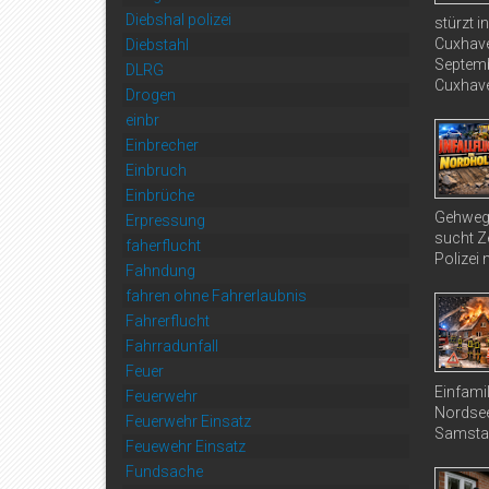
Diebshal polizei
stürzt 
Cuxhave
Diebstahl
Septemb
DLRG
Cuxhave
Drogen
einbr
Einbrecher
Einbruch
Einbrüche
Gehweg 
Erpressung
sucht Ze
faherflucht
Polizei 
Fahndung
fahren ohne Fahrerlaubnis
Fahrerflucht
Fahrradunfall
Feuer
Einfami
Feuerwehr
Nordsee
Feuerwehr Einsatz
Samstag
Feuewehr Einsatz
Fundsache