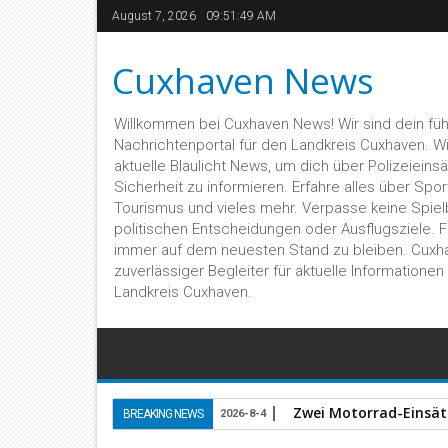
August 7, 2026
09:51:50 AM
Cuxhaven News
Willkommen bei Cuxhaven News! Wir sind dein fü
Nachrichtenportal für den Landkreis Cuxhaven. Wir 
aktuelle Blaulicht News, um dich über Polizeieins
Sicherheit zu informieren. Erfahre alles über Sport,
Tourismus und vieles mehr. Verpasse keine Spiel
politischen Entscheidungen oder Ausflugsziele. 
immer auf dem neuesten Stand zu bleiben. Cuxh
zuverlässiger Begleiter für aktuelle Informatione
Landkreis Cuxhaven.
Zwei Motorrad-Einsätz
BREAKING NEWS
2026-8-4