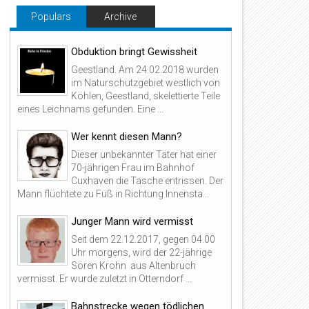
Populars
Archive
Obduktion bringt Gewissheit
Geestland. Am 24.02.2018 wurden
im Naturschutzgebiet westlich von
Köhlen, Geestland, skelettierte Teile
eines Leichnams gefunden. Eine ...
Wer kennt diesen Mann?
Dieser unbekannter Täter hat einer
70-jährigen Frau im Bahnhof
Cuxhaven die Tasche entrissen. Der
Mann flüchtete zu Fuß in Richtung Innensta...
Junger Mann wird vermisst
Seit dem 22.12.2017, gegen 04.00
Uhr morgens, wird der 22-jährige
Sören Krohn aus Altenbruch
vermisst. Er wurde zuletzt in Otterndorf ...
Bahnstrecke wegen tödlichen