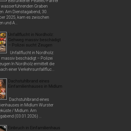
Betrunkener Pedelec-Fahrer
in wasserführenden Graben
n. Am Dienstagabend, 30.
er 2025, kam es zwischen
n und A...
Unfallflucht in Nordholz:
Gehweg massiv beschädigt
– Polizei sucht Zeugen
Unfallflucht in Nordholz:
massiv beschädigt – Polizei
ugen In Nordholz ermittelt die
nach einer Verkehrsunfallfluc...
Dachstuhlbrand eines
Einfamilienhauses in Midlum
Dachstuhlbrand eines
lienhauses in Midlum Wurster
küste / Midlum. Am
abend (03.01.2026) ...
Einbruch in Einfamilienhaus