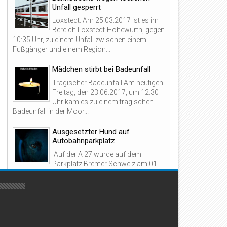
Unfall gesperrt
Loxstedt. Am 25.03.2017 ist es im
27
27
Bereich Loxstedt-Hohewurth, gegen
Jul
Jul
10:35 Uhr, zu einem Unfall zwischen einem
2026
2026
Fußgänger und einem Region...
Mädchen stirbt bei Badeunfall
Tragischer Badeunfall Am heutigen
Freitag, den 23.06.2017, um 12:30
4-Jähriger in Cuxhaven
20-Meter-Rotorblatt treibt i
Uhr kam es zu einem tragischen
usgeraubt – offenbar sechs
Nordsee – Bundespolizei grei
Badeunfall in der Moor...
äter beteiligt
ein!
Ausgesetzter Hund auf
Autobahnparkplatz
Auf der A 27 wurde auf dem
Parkplatz Bremer Schweiz am 01.
Oktober 2016, gegen 00.25 Uhr, beobachtet, wie
ein schwarzer Mischlingshund a...